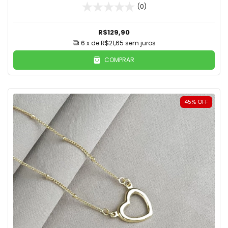
(0)
R$129,90
6
x de
R$21,65
sem juros
COMPRAR
45
%
OFF