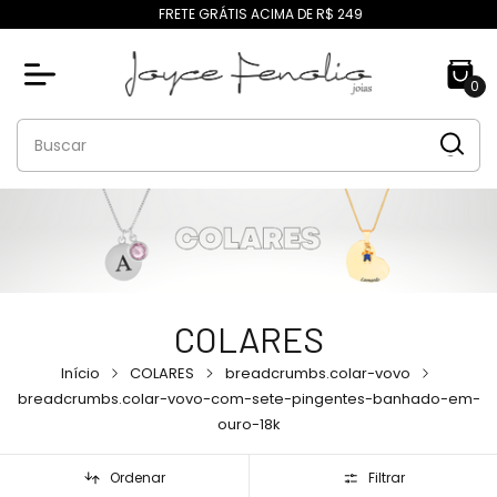
FRETE GRÁTIS ACIMA DE R$ 249
0
COLARES
Início
COLARES
breadcrumbs.colar-vovo
breadcrumbs.colar-vovo-com-sete-pingentes-banhado-em-
ouro-18k
Ordenar
Filtrar