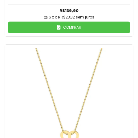
R$139,90
6
x de
R$23,32
sem juros
COMPRAR