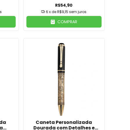
R$54,90
s
6
x de
R$9,15
sem juros
COMPRAR
ada
Caneta Personalizada
xa
Dourada com Detalhes e