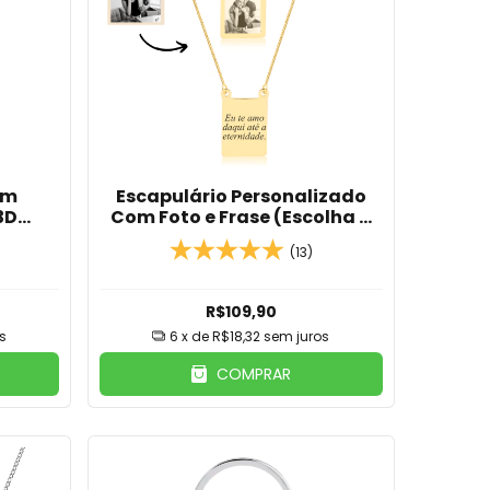
om
Escapulário Personalizado
3D
Com Foto e Frase (Escolha o
 Inox
Banho)
(13)
R$109,90
s
6
x de
R$18,32
sem juros
COMPRAR