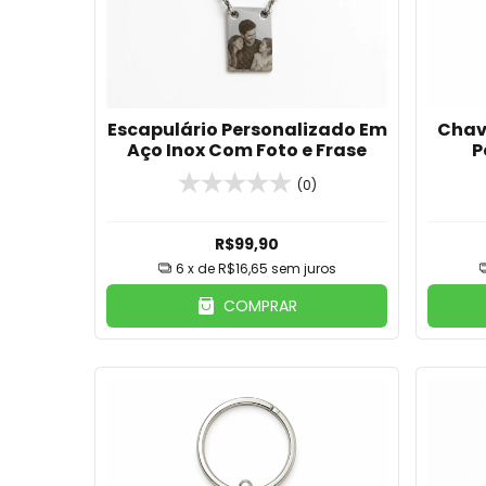
Escapulário Personalizado Em
Chav
Aço Inox Com Foto e Frase
P
(0)
R$99,90
6
x de
R$16,65
sem juros
COMPRAR