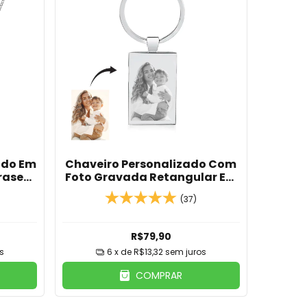
ado Em
Chaveiro Personalizado Com
rase
Foto Gravada Retangular Em
Aço Inox
(37)
R$79,90
s
6
x de
R$13,32
sem juros
COMPRAR