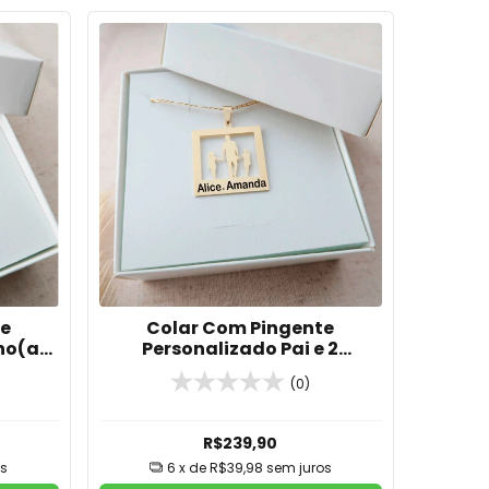
te
Colar Com Pingente
lho(a)
Personalizado Pai e 2
/Banho
Filhos(as) Em Banho de Ouro
(0)
18k/Banho de Prata
R$239,90
s
6
x de
R$39,98
sem juros