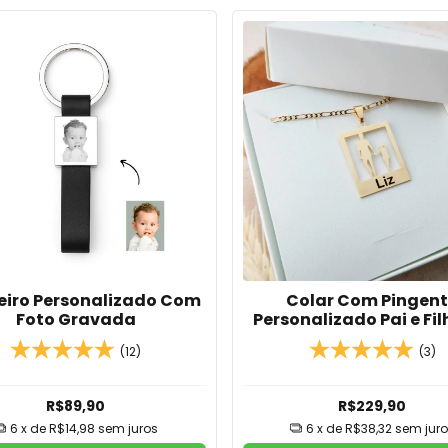
iro Personalizado Com
Colar Com Pingen
Foto Gravada
Personalizado Pai e Fi
Em Banho de Ouro 18k
(12)
(3)
de Prata
R$89,90
R$229,90
6
x de
R$14,98
sem juros
6
x de
R$38,32
sem juro