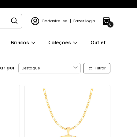
Cadastre-se
|
Fazer login
0
Brincos
Coleções
Outlet
ar por
Filtrar