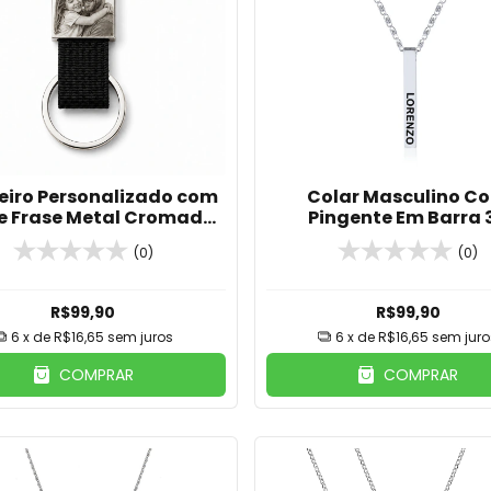
iro Personalizado com
Colar Masculino C
 e Frase Metal Cromado
Pingente Em Barra 
com Alça Preta
Personalizado Em Aço
(0)
(0)
R$99,90
R$99,90
6
x de
R$16,65
sem juros
6
x de
R$16,65
sem juro
COMPRAR
COMPRAR