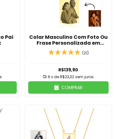
o Pai
Colar Masculino Com Foto Ou
x
Frase Personalizada em
Banho de Prata ou Banho de
(21)
Ouro18k
R$139,90
s
6
x de
R$23,32
sem juros
COMPRAR