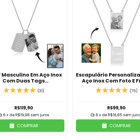
 Masculino Em Aço Inox
Escapulário Personaliz
Com Duas Tags
Aço Inox Com Foto E F
Personalizadas
Gravada
(31)
(75)
R$119,90
R$99,90
6
x de
R$19,98
sem juros
6
x de
R$16,65
sem juro
COMPRAR
COMPRAR