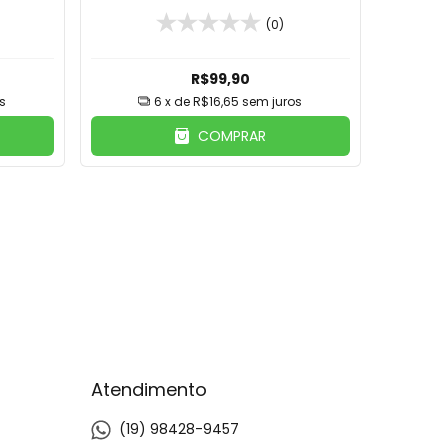
F
Caixa Aveludada em MDF
(0)
R$99,90
s
6
x de
R$16,65
sem juros
COMPRAR
Atendimento
(19) 98428-9457