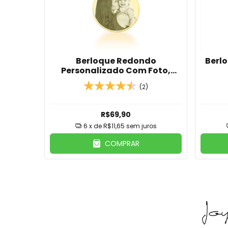
Berloque Redondo
Berl
Personalizado Com Foto,
Nome ou Frase
(2)
R$69,90
6
x de
R$11,65
sem juros
COMPRAR