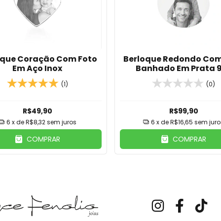
oque Coração Com Foto
Berloque Redondo Com
Em Aço Inox
Banhado Em Prata 
(1)
(0)
R$49,90
R$99,90
6
x de
R$8,32
sem juros
6
x de
R$16,65
sem juro
COMPRAR
COMPRAR