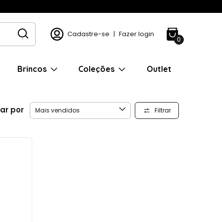
Cadastre-se
|
Fazer login
0
Brincos
Coleções
Outlet
ar por
Filtrar