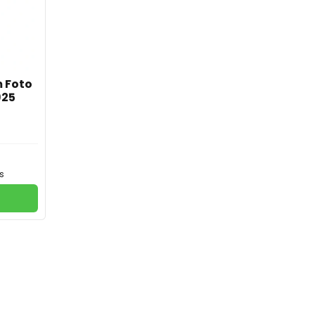
 Foto
925
s