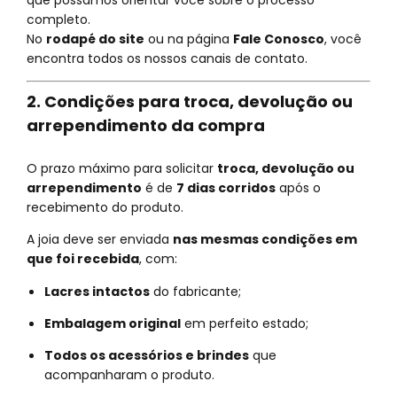
que possamos orientar você sobre o processo
completo.
No
rodapé do site
ou na página
Fale Conosco
, você
encontra todos os nossos canais de contato.
2. Condições para troca, devolução ou
arrependimento da compra
O prazo máximo para solicitar
troca, devolução ou
arrependimento
é de
7 dias corridos
após o
recebimento do produto.
A joia deve ser enviada
nas mesmas condições em
que foi recebida
, com:
Lacres intactos
do fabricante;
Embalagem original
em perfeito estado;
Todos os acessórios e brindes
que
acompanharam o produto.