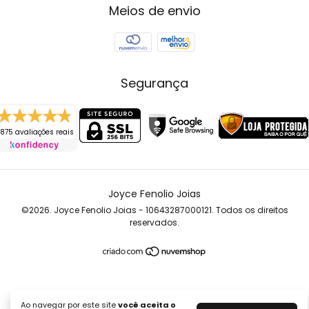
Meios de envio
Segurança
875 avaliações reais
Joyce Fenolio Joias
©2026. Joyce Fenolio Joias - 10643287000121. Todos os direitos
reservados.
Ao navegar por este site
você aceita o