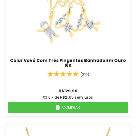
Colar Vovó Com Três Pingentes Banhado Em Ouro
18K
(210)
R$129,90
6
x de
R$21,65
sem juros
COMPRAR