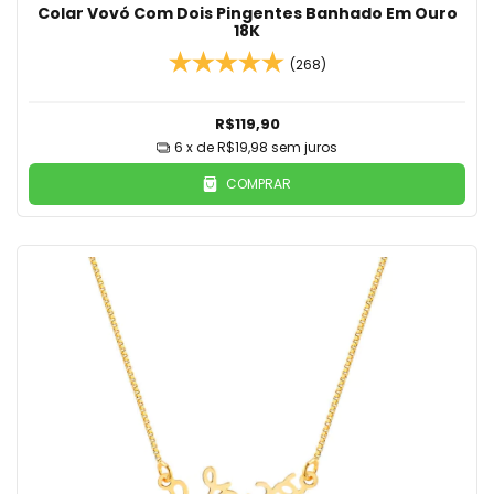
Colar Vovó Com Dois Pingentes Banhado Em Ouro
18K
(268)
R$119,90
6
x de
R$19,98
sem juros
COMPRAR