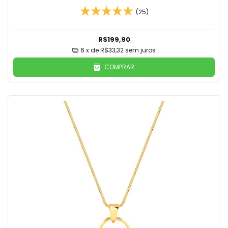
(25)
R$199,90
6
x de
R$33,32
sem juros
COMPRAR