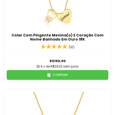
Colar Com Pingente Menina(o) E Coração Com
Nome Banhado Em Ouro 18K
(10)
R$199,90
6
x de
R$33,32
sem juros
COMPRAR