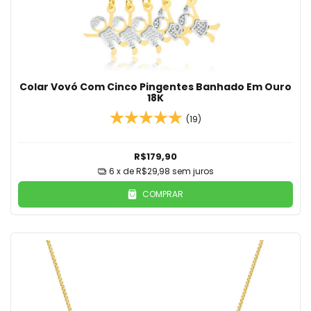
Colar Vovó Com Cinco Pingentes Banhado Em Ouro
18K
(19)
R$179,90
6
x de
R$29,98
sem juros
COMPRAR