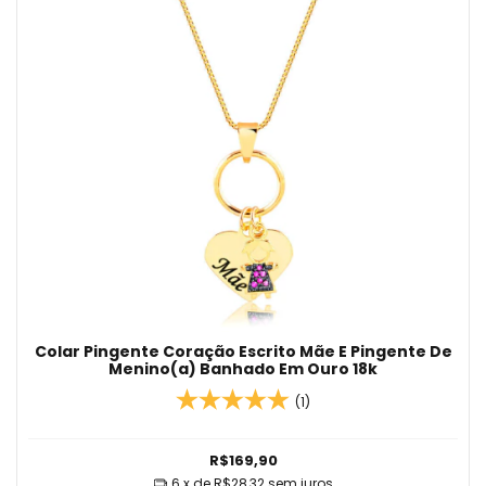
Colar Pingente Coração Escrito Mãe E Pingente De
Menino(a) Banhado Em Ouro 18k
(1)
R$169,90
6
x de
R$28,32
sem juros