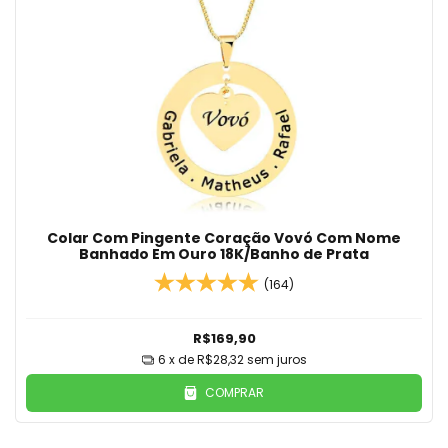
Colar Com Pingente Coração Vovó Com Nome
Banhado Em Ouro 18K/Banho de Prata
(164)
R$169,90
6
x de
R$28,32
sem juros
COMPRAR