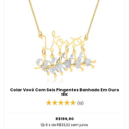
Colar Vovó Com Seis Pingentes Banhado Em Ouro
18K
(13)
R$199,90
6
x de
R$33,32
sem juros