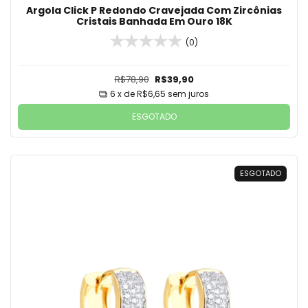
Argola Click P Redondo Cravejada Com Zircônias
Cristais Banhada Em Ouro 18K
(0)
R$78,90
R$39,90
6
x de
R$6,65
sem juros
ESGOTADO
ESGOTADO