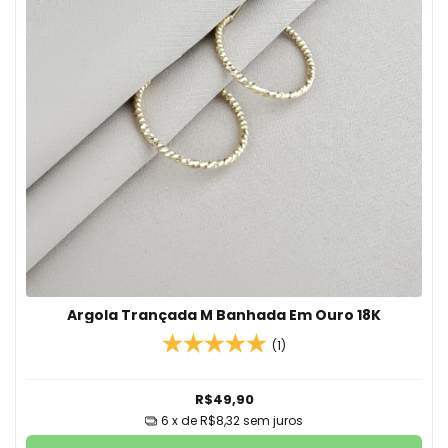
Argola Trançada M Banhada Em Ouro 18K
(1)
R$49,90
6
x de
R$8,32
sem juros