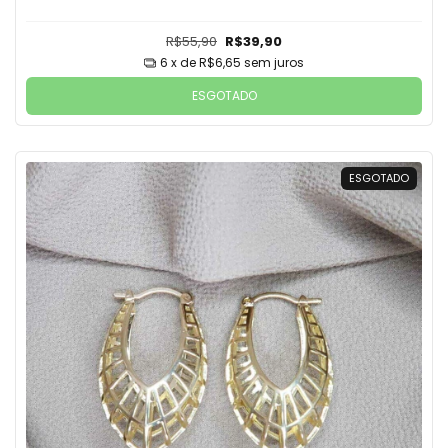
R$55,90
R$39,90
6
x de
R$6,65
sem juros
ESGOTADO
ESGOTADO