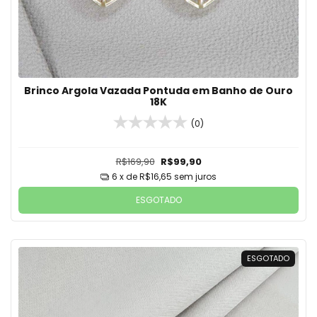
Brinco Argola Vazada Pontuda em Banho de Ouro
18K
(0)
R$169,90
R$99,90
6
x de
R$16,65
sem juros
ESGOTADO
ESGOTADO