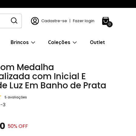
Cadastre-se
|
Fazer login
0
Brincos
Coleções
Outlet
com Medalha
lizada com Inicial E
de Luz Em Banho de Prata
5 avaliações
0-3
90
50
% OFF