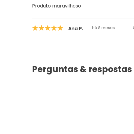
Produto maravilhoso
há 8 meses
Ana P.
Perguntas & respostas