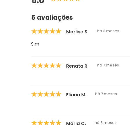
5.0
5 avaliações
há 3 meses
Marlise S.
Sim
há 7 meses
Renata R.
há 7 meses
Eliana M.
há 8 meses
Maria C.