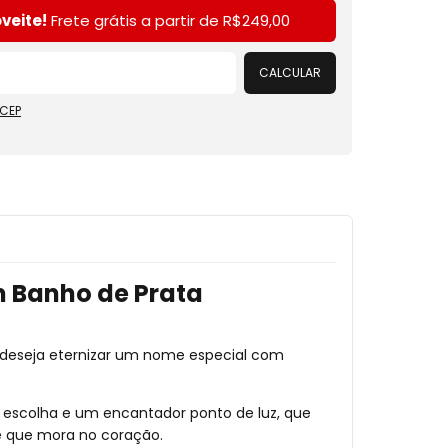
Alterar CEP
veite!
Frete grátis a partir de
R$249,00
CALCULAR
 CEP
m Banho de Prata
m deseja eternizar um nome especial com
escolha e um encantador ponto de luz, que
me que mora no coração.