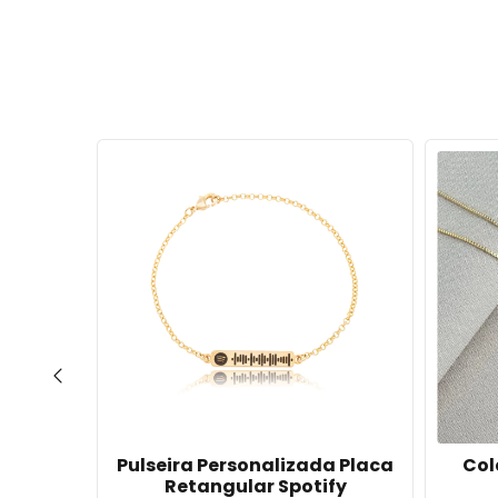
67
%
OFF
jado de
Pulseira Personalizada Placa
Col
e Prata
Retangular Spotify