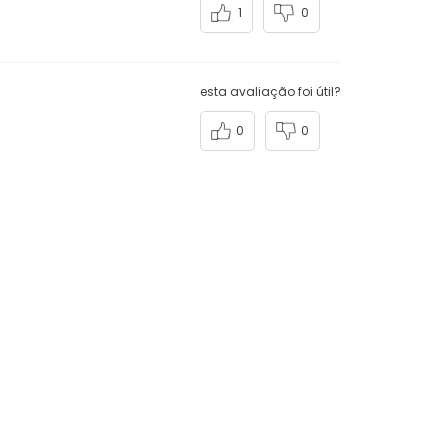
1
0
esta avaliação foi útil?
0
0