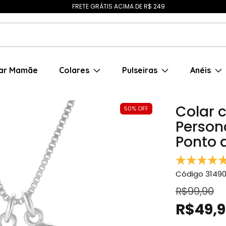
FRETE GRÁTIS ACIMA DE R$ 249
ar Mamãe
Colares
Pulseiras
Anéis
Colar 
50
%
OFF
Persona
Ponto 
Código
3149
R$99,90
R$49,