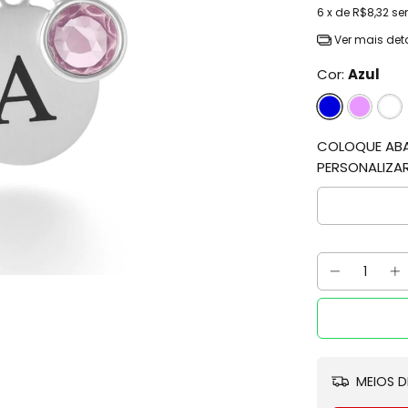
6
x de
R$8,32
se
Ver mais det
Cor:
Azul
COLOQUE ABAI
PERSONALIZA
MEIOS D