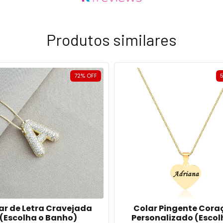
Produtos similares
72
%
OFF
ar de Letra Cravejada
Colar Pingente Cora
(Escolha o Banho)
Personalizado (Escol