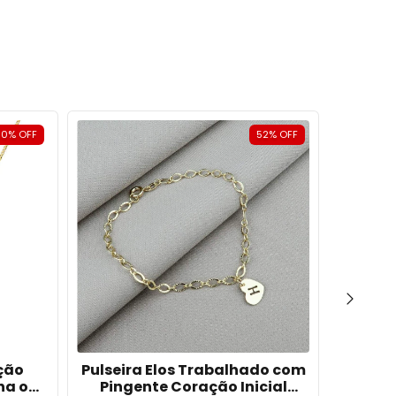
50
%
OFF
52
%
OFF
ção
Pulseira Elos Trabalhado com
Co
ha o
Pingente Coração Inicial
Person