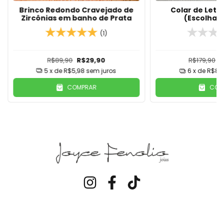
Brinco Redondo Cravejado de
Colar de Letr
Zircônias em banho de Prata
(Escolha 
(1)
R$89,90
R$29,90
R$179,90
R
5
x de
R$5,98
sem juros
6
x de
R$8,3
COMPRAR
COM