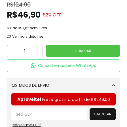
R$124,90
R$46,90
62
% OFF
6
x de
R$7,82
sem juros
Ver mais detalhes
Consulte-nos pelo WhatsApp
MEIOS DE ENVIO
Alterar CEP
Aproveite!
Frete grátis a partir de
R$249,00
CALCULAR
Não sei meu CEP