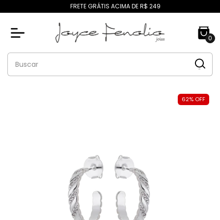
FRETE GRÁTIS ACIMA DE R$ 249
0
62
%
OFF