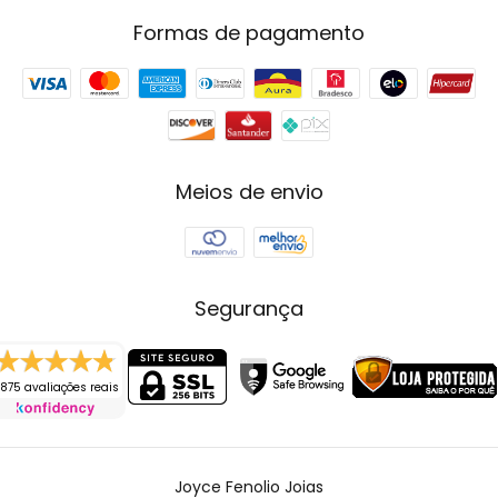
Formas de pagamento
Meios de envio
Segurança
875 avaliações reais
Joyce Fenolio Joias