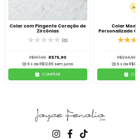
Colar com Pingente Coração de
Colar Model
Zircônias
Personalizado C
Coração Com N
(0)
De Our
R$107,90
R$75,90
R$234,90
6
x de
R$12,65
sem juros
6
x de
R$9,9
COMPRAR
COM