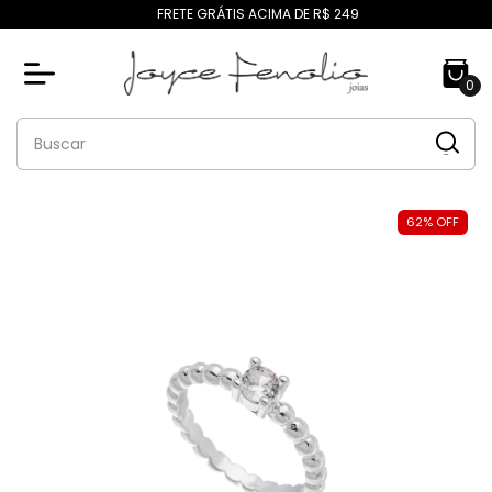
FRETE GRÁTIS ACIMA DE R$ 249
0
62
%
OFF