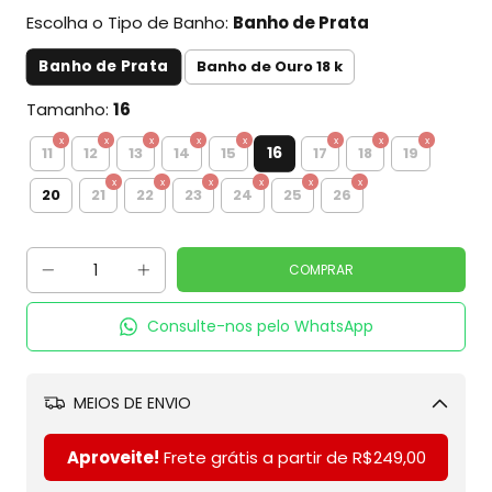
Escolha o Tipo de Banho:
Banho de Prata
Banho de Prata
Banho de Ouro 18 k
Tamanho:
16
16
11
12
13
14
15
17
18
19
20
21
22
23
24
25
26
Consulte-nos pelo WhatsApp
MEIOS DE ENVIO
Alterar CEP
Aproveite!
Frete grátis a partir de
R$249,00