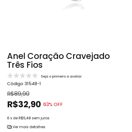
Anel Coração Cravejado
Três Fios
Seja o primeiro a avaliar
Código
31548-1
R$89,90
R$32,90
63
% OFF
6
x de
R$5,48
sem juros
Ver mais detalhes