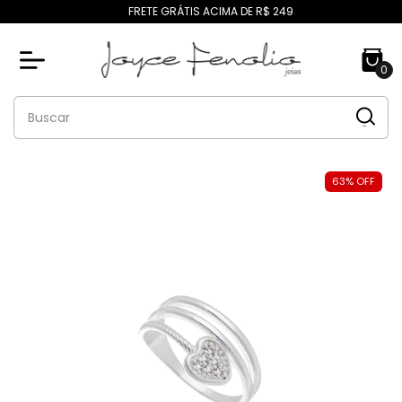
FRETE GRÁTIS ACIMA DE R$ 249
0
63
%
OFF