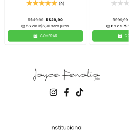
Prata
(9)
R$49,90
R$29,90
R$99,90
R
5
x de
R$5,98
sem juros
6
x de
R$6,6
COMPRAR
COM
Institucional