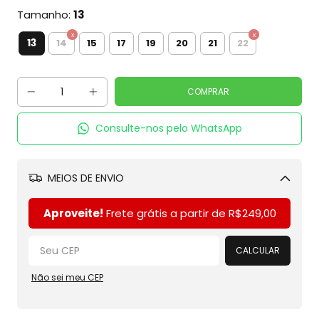
Tamanho:
13
13
14
15
17
19
20
21
22
Consulte-nos pelo WhatsApp
MEIOS DE ENVIO
Alterar CEP
Aproveite!
Frete grátis a partir de
R$249,00
CALCULAR
Não sei meu CEP