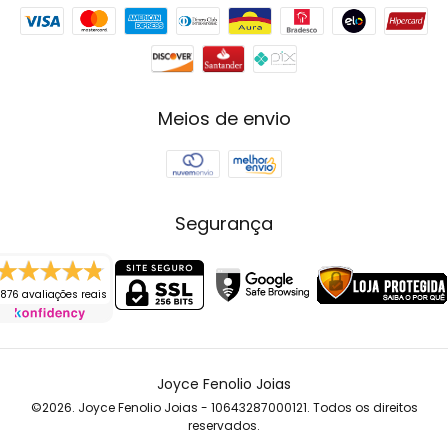
Meios de envio
Segurança
876 avaliações reais
Joyce Fenolio Joias
©2026. Joyce Fenolio Joias - 10643287000121. Todos os direitos
reservados.