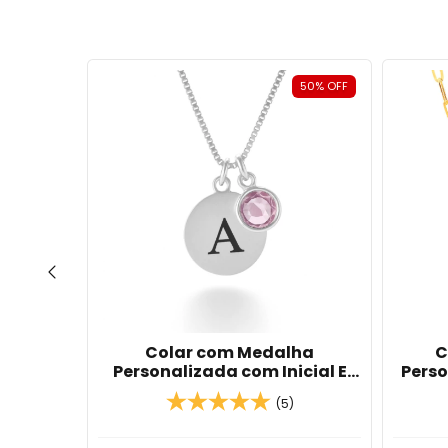
67
%
OFF
50
%
OFF
jado de
Colar com Medalha
C
e Prata
Personalizada com Inicial E
Pers
Ponto de Luz Em Banho de
De 
(5)
Prata