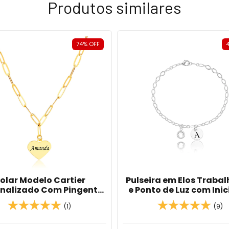
Produtos similares
74
%
OFF
olar Modelo Cartier
Pulseira em Elos Traba
onalizado Com Pingente
e Ponto de Luz com Inic
Coração Com Nome Em
Pingente Redondo em 
(1)
(9)
Banho De Ouro 18K
de Prata