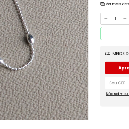
Ver mais det
MEIOS D
Apro
Não sei meu