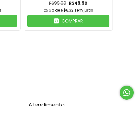
R$99,90
R$49,90
s
6
x de
R$8,32
sem juros
COMPRAR
Atendimento
(19) 98428-9457
(19) 98428-9457
contato@joycefenolio.com.br