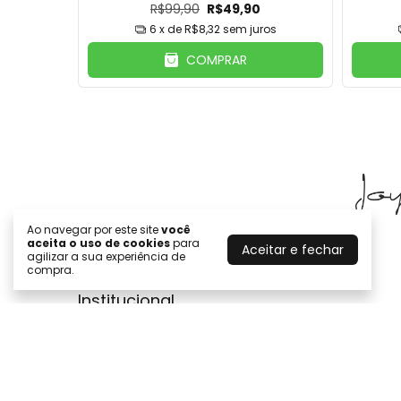
R$99,90
R$49,90
ros
6
x de
R$8,32
sem juros
COMPRAR
Ao navegar por este site
você
aceita o uso de cookies
para
Aceitar e fechar
agilizar a sua experiência de
compra.
Institucional
Sobre a empresa Joyce Fenolio
Como comprar
Segurança