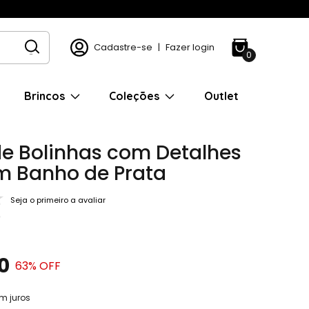
Cadastre-se
|
Fazer login
0
Brincos
Coleções
Outlet
de Bolinhas com Detalhes
m Banho de Prata
Seja o primeiro a avaliar
9
0
63
% OFF
m juros