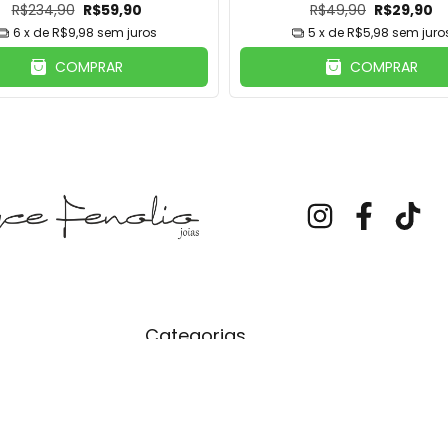
R$234,90
R$59,90
R$49,90
R$29,90
6
x de
R$9,98
sem juros
5
x de
R$5,98
sem juro
COMPRAR
COMPRAR
Categorias
Joias com Foto
Colar Vovó
Colar Mamãe