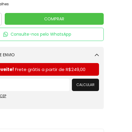
alhes
Consulte-nos pelo WhatsApp
E ENVIO
Alterar CEP
veite!
Frete grátis a partir de
R$249,00
CALCULAR
 CEP