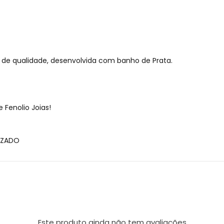
o de qualidade, desenvolvida com banho de Prata.
Fenolio Joias!
IZADO
Este produto ainda não tem avaliações