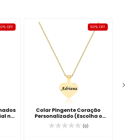
40
%
OFF
50
%
OFF
lhados
Colar Pingente Coração
Colar 
ial no
Personalizado (Escolha o
Liso e 
Banho
Banho)
Colori
(0)