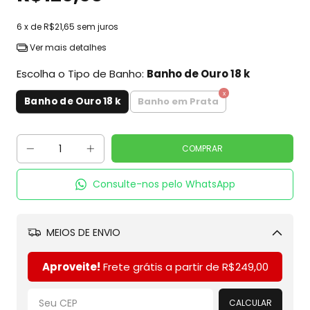
6
x de
R$21,65
sem juros
Ver mais detalhes
Escolha o Tipo de Banho:
Banho de Ouro 18 k
Banho de Ouro 18 k
Banho em Prata
Consulte-nos pelo WhatsApp
MEIOS DE ENVIO
Alterar CEP
Aproveite!
Frete grátis a partir de
R$249,00
CALCULAR