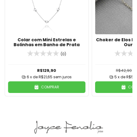
Colar com Mini Estrelas e
Choker de Elos F
Bolinhas em Banho de Prata
Ouro 
(0)
R$129,90
R$42,90
R
6
x de
R$21,65
sem juros
5
x de
R$5,9
COMPRAR
COM