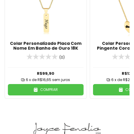
Colar Personalizado Placa Com
Colar Person
Nome Em Banho de Ouro 18K
Pingente Cora
Banhado Em
(0)
R$99,90
R$129
6
x de
R$16,65
sem juros
6
x de
R$21,
COMPRAR
COM