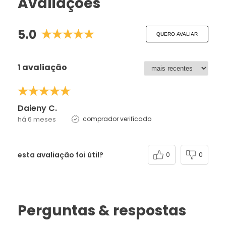
Avaliações
5.0
QUERO AVALIAR
1 avaliação
Daieny C.
há 6 meses
comprador verificado
esta avaliação foi útil?
0
0
Perguntas & respostas