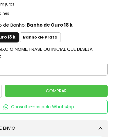
em juros
alhes
po de Banho:
Banho de Ouro 18 k
ro 18 k
Banho de Prata
XO O NOME, FRASE OU INICIAL QUE DESEJA
R
Consulte-nos pelo WhatsApp
E ENVIO