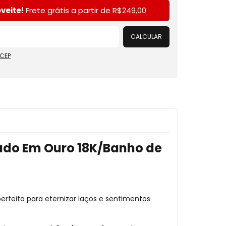
Alterar CEP
veite!
Frete grátis a partir de
R$249,00
CALCULAR
 CEP
ado Em Ouro 18K/Banho de
erfeita para eternizar laços e sentimentos