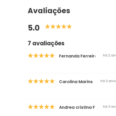
Avaliações
5.0
7 avaliações
há 2 an
Fernanda Ferreira
há 3 ano
Carolina Marins
há 3 an
Andrea cristina Fonseca