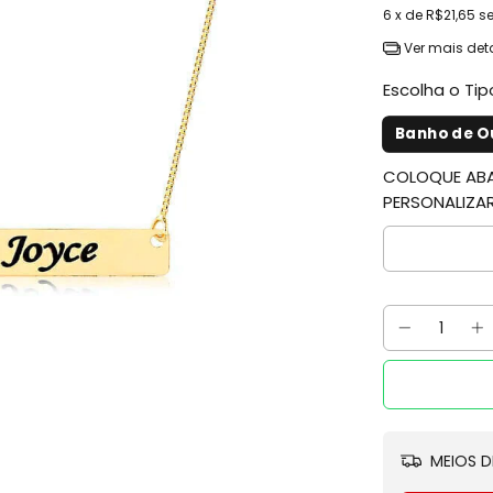
6
x de
R$21,65
s
Ver mais det
Escolha o Ti
Banho de Ou
COLOQUE ABAI
PERSONALIZA
MEIOS D