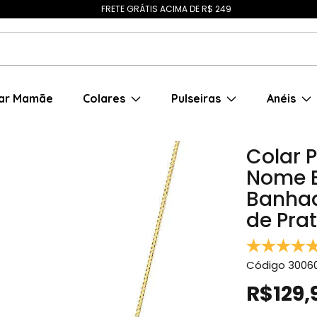
FRETE GRÁTIS ACIMA DE R$ 249
ar Mamãe
Colares
Pulseiras
Anéis
Colar 
Nome 
Banhad
de Pra
Código
3006
R$129,