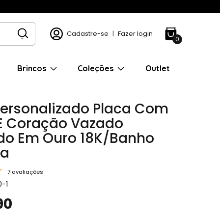
Cadastre-se
|
Fazer login
0
Brincos
Coleções
Outlet
Personalizado Placa Com
E Coração Vazado
o Em Ouro 18K/Banho
ta
7 avaliações
0-1
90