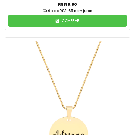
R$189,90
6
x de
R$31,65
sem juros
COMPRAR