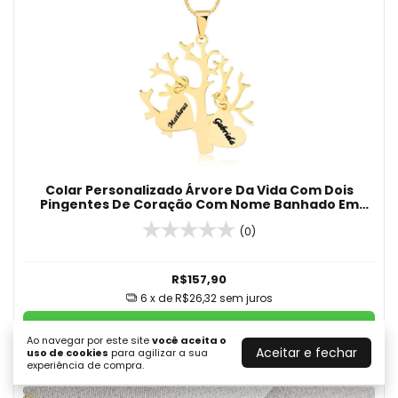
Colar Personalizado Árvore Da Vida Com Dois
Pingentes De Coração Com Nome Banhado Em
Ouro 18K
(0)
R$157,90
6
x de
R$26,32
sem juros
COMPRAR
Ao navegar por este site
você aceita o
Aceitar e fechar
uso de cookies
para agilizar a sua
experiência de compra.