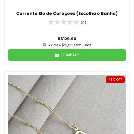
Corrente Elo de Corações (Escolha o Banho)
(0)
R$129,90
6
x de
R$21,65
sem juros
COMPRAR
45
%
OFF