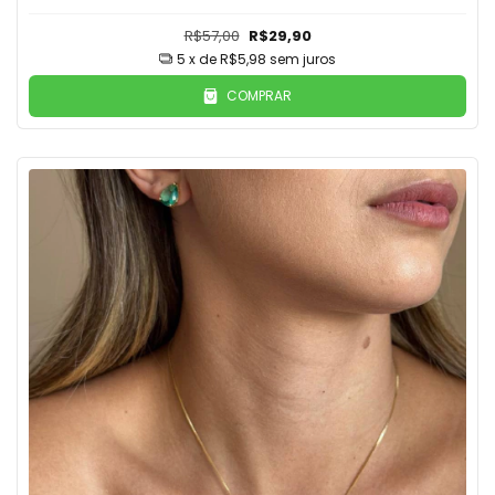
R$57,00
R$29,90
5
x de
R$5,98
sem juros
COMPRAR