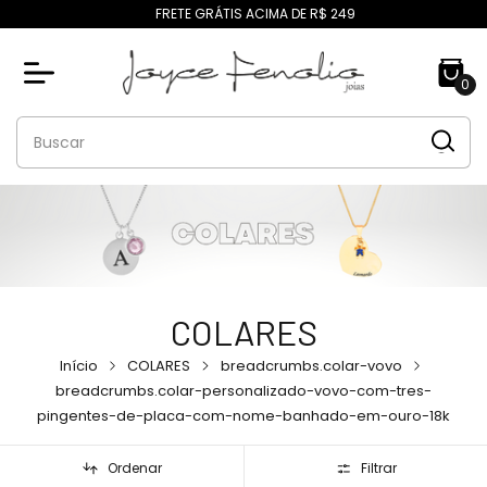
FRETE GRÁTIS ACIMA DE R$ 249
0
COLARES
Início
COLARES
breadcrumbs.colar-vovo
breadcrumbs.colar-personalizado-vovo-com-tres-
pingentes-de-placa-com-nome-banhado-em-ouro-18k
Ordenar
Filtrar