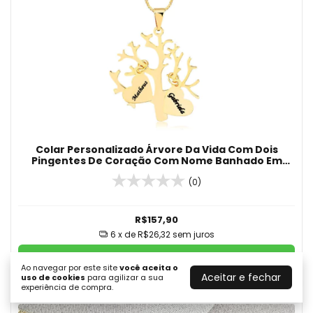
Colar Personalizado Árvore Da Vida Com Dois
Pingentes De Coração Com Nome Banhado Em
Ouro 18K
(0)
R$157,90
6
x de
R$26,32
sem juros
COMPRAR
Ao navegar por este site
você aceita o
Aceitar e fechar
uso de cookies
para agilizar a sua
experiência de compra.