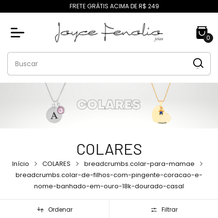
FRETE GRÁTIS ACIMA DE R$ 249
0
COLARES
Início
COLARES
breadcrumbs.colar-para-mamae
breadcrumbs.colar-de-filhos-com-pingente-coracao-e-
nome-banhado-em-ouro-18k-dourado-casal
Ordenar
Filtrar