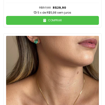
R$57,00
R$29,90
5
x de
R$5,98
sem juros
COMPRAR