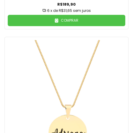
R$189,90
6
x de
R$31,65
sem juros
COMPRAR