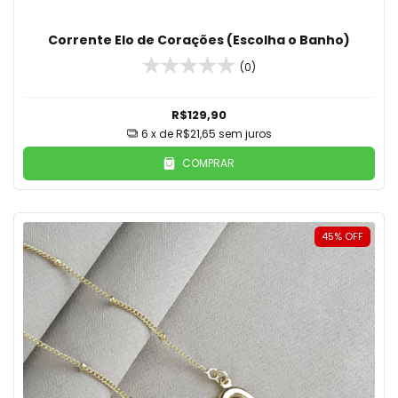
Corrente Elo de Corações (Escolha o Banho)
(0)
R$129,90
6
x de
R$21,65
sem juros
COMPRAR
45
%
OFF