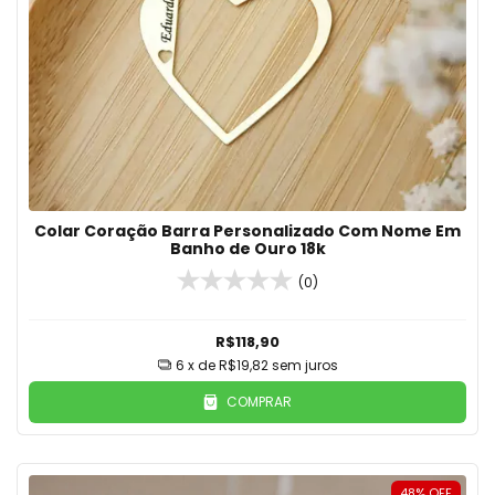
Colar Coração Barra Personalizado Com Nome Em
Banho de Ouro 18k
(0)
R$118,90
6
x de
R$19,82
sem juros
COMPRAR
48
%
OFF