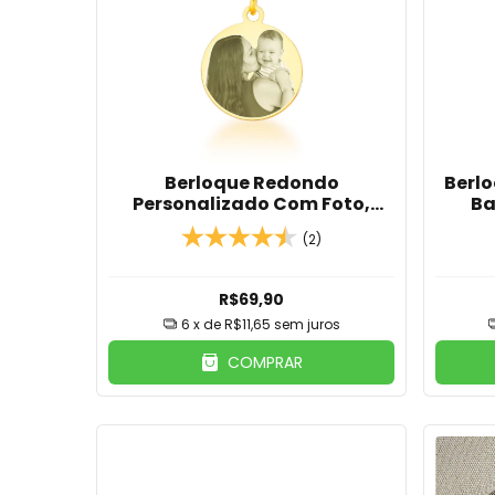
Berloque Redondo
Berl
Personalizado Com Foto,
Ba
Nome ou Frase
(2)
R$69,90
6
x de
R$11,65
sem juros
COMPRAR