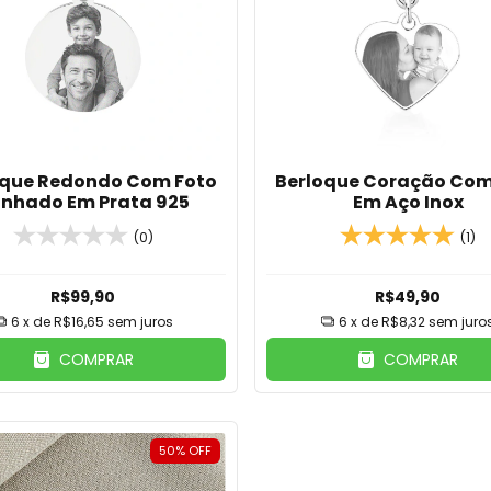
oque Redondo Com Foto
Berloque Coração Com
nhado Em Prata 925
Em Aço Inox
(0)
(1)
R$99,90
R$49,90
6
x de
R$16,65
sem juros
6
x de
R$8,32
sem juro
COMPRAR
COMPRAR
50
%
OFF