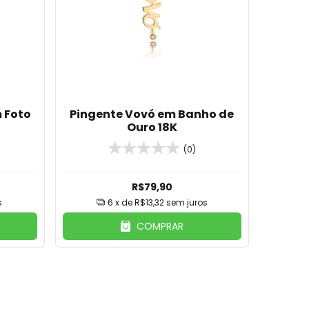
 Foto
Pingente Vovó em Banho de
Ouro 18K
(0)
R$79,90
s
6
x de
R$13,32
sem juros
COMPRAR