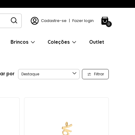
Cadastre-se
|
Fazer login
0
Brincos
Coleções
Outlet
ar por
Filtrar