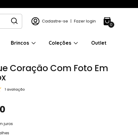
Cadastre-se
|
Fazer login
0
Brincos
Coleções
Outlet
ue Coração Com Foto Em
ox
1 avaliação
90
m juros
alhes