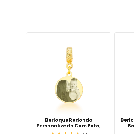
Berloque Redondo
Berl
Personalizado Com Foto,
Ba
Nome ou Frase