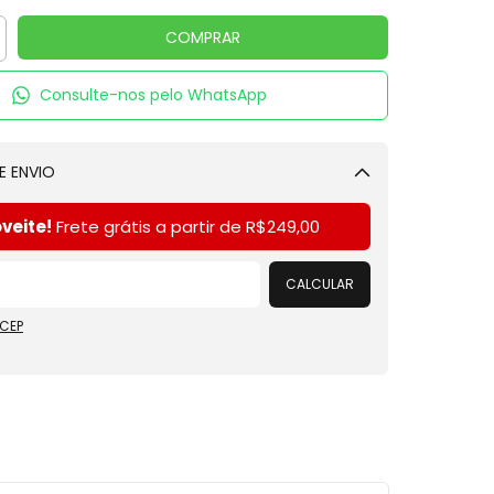
Consulte-nos pelo WhatsApp
E ENVIO
Alterar CEP
veite!
Frete grátis a partir de
R$249,00
CALCULAR
 CEP