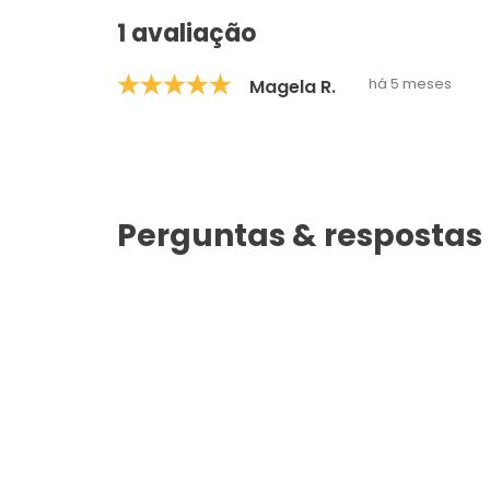
1 avaliação
há 5 meses
Magela R.
Perguntas & respostas