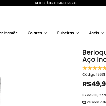
FRETE GRÁTIS ACIMA DE R$ 249
ar Mamãe
Colares
Pulseiras
Anéis
Berloq
Aço In
Código
19631
R$49,
6
x de
R$8,32
se
Ver mais det