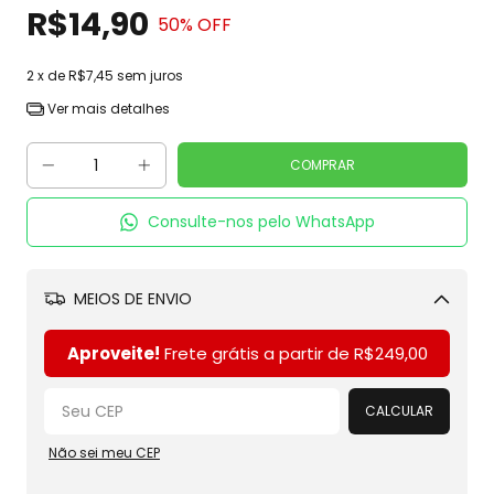
R$14,90
50
% OFF
2
x de
R$7,45
sem juros
Ver mais detalhes
Consulte-nos pelo WhatsApp
MEIOS DE ENVIO
Alterar CEP
Aproveite!
Frete grátis a partir de
R$249,00
CALCULAR
Não sei meu CEP