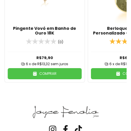
Pingente Vovó em Banho de
Berloque 
Ouro 18K
Personalizado C
ou Fr
(0)
R$79,90
R$69
6
x de
R$13,32
sem juros
6
x de
R$11,
COMPRAR
COM