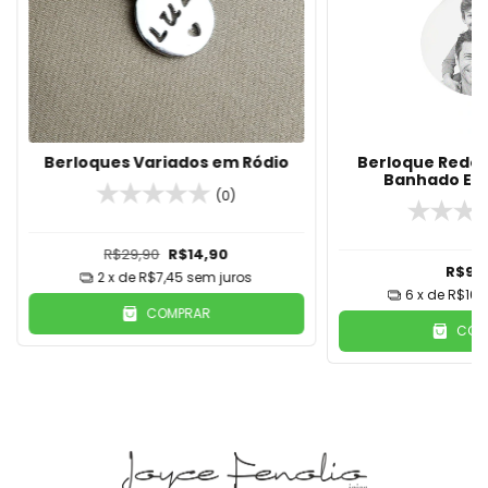
Berloques Variados em Ródio
Berloque Redo
Banhado Em 
(0)
R$29,90
R$14,90
R$99
2
x de
R$7,45
sem juros
6
x de
R$16,
COMPRAR
COM