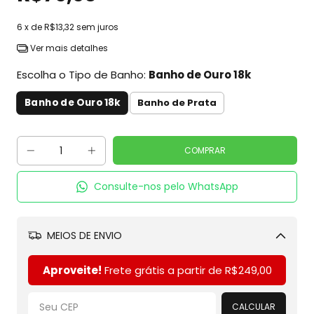
6
x de
R$13,32
sem juros
Ver mais detalhes
Escolha o Tipo de Banho:
Banho de Ouro 18k
Banho de Ouro 18k
Banho de Prata
Consulte-nos pelo WhatsApp
MEIOS DE ENVIO
Alterar CEP
Aproveite!
Frete grátis a partir de
R$249,00
CALCULAR