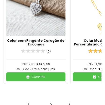
Colar com Pingente Coração de
Colar Model
Zircônias
Personalizado C
Coração Com N
(0)
De Our
R$107,90
R$75,90
R$234,90
6
x de
R$12,65
sem juros
6
x de
R$9,9
COMPRAR
COM