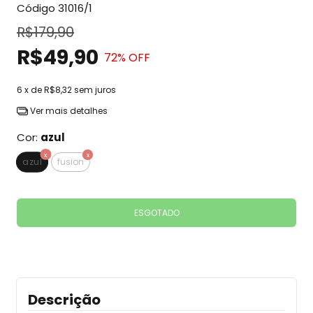
Código
31016/1
R$179,90
R$49,90
72
% OFF
6
x de
R$8,32
sem juros
Ver mais detalhes
Cor:
azul
azul
fusion
Descrição