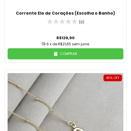
Corrente Elo de Corações (Escolha o Banho)
(0)
R$129,90
6
x de
R$21,65
sem juros
COMPRAR
45
%
OFF