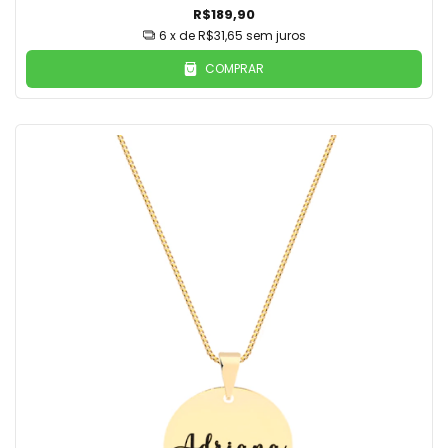
R$189,90
6
x de
R$31,65
sem juros
COMPRAR