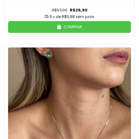
R$57,00
R$29,90
5
x de
R$5,98
sem juros
COMPRAR