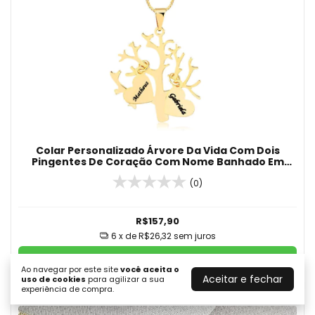
Colar Personalizado Árvore Da Vida Com Dois
Pingentes De Coração Com Nome Banhado Em
Ouro 18K
(0)
R$157,90
6
x de
R$26,32
sem juros
COMPRAR
Ao navegar por este site
você aceita o
Aceitar e fechar
uso de cookies
para agilizar a sua
experiência de compra.