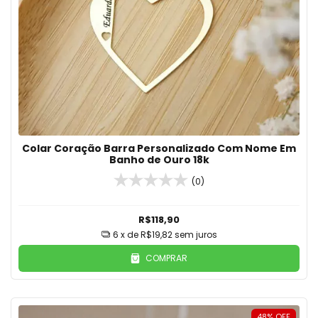
Colar Coração Barra Personalizado Com Nome Em
Banho de Ouro 18k
(0)
R$118,90
6
x de
R$19,82
sem juros
COMPRAR
48
%
OFF