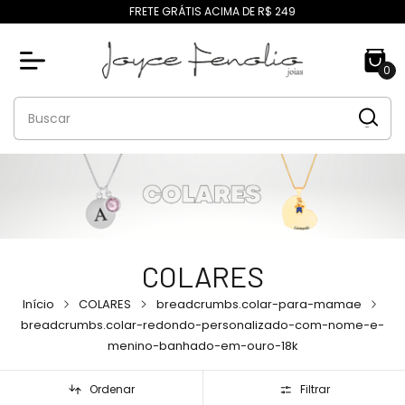
FRETE GRÁTIS ACIMA DE R$ 249
0
COLARES
Início
COLARES
breadcrumbs.colar-para-mamae
breadcrumbs.colar-redondo-personalizado-com-nome-e-
menino-banhado-em-ouro-18k
Ordenar
Filtrar