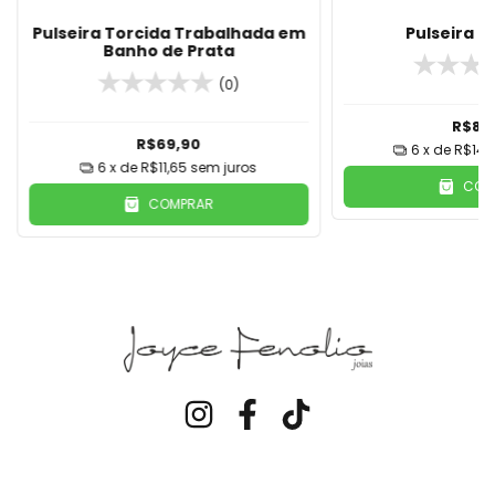
Pulseira Torcida Trabalhada em
Pulseira 
Banho de Prata
(0)
R$89
R$69,90
6
x de
R$14,
6
x de
R$11,65
sem juros
COM
COMPRAR