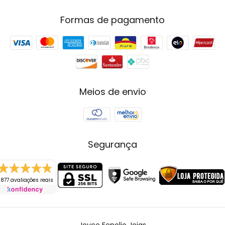
Formas de pagamento
Meios de envio
Segurança
877 avaliações reais