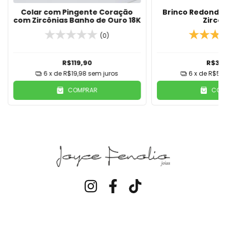
Colar com Pingente Coração
Brinco Redondo
com Zircônias Banho de Ouro 18K
Zircô
(0)
R$119,90
R$34
6
x de
R$19,98
sem juros
6
x de
R$5,8
COMPRAR
COM