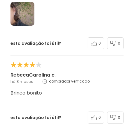
esta avaliação foi útil?
0
0
RebecaCarolina c.
há 8 meses
comprador verificado
Brinco bonito
esta avaliação foi útil?
0
0