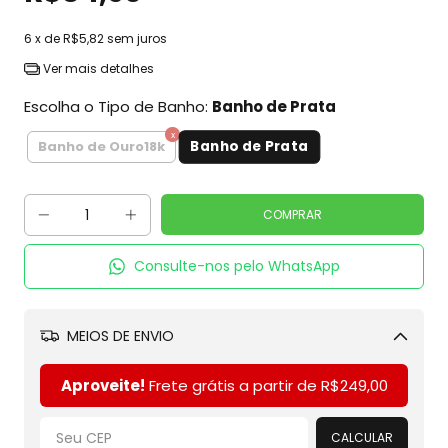
6
x de
R$5,82
sem juros
Ver mais detalhes
Escolha o Tipo de Banho:
Banho de Prata
Banho de Prata
Banho de Ouro18k
Consulte-nos pelo WhatsApp
MEIOS DE ENVIO
Alterar CEP
Aproveite!
Frete grátis a partir de
R$249,00
CALCULAR