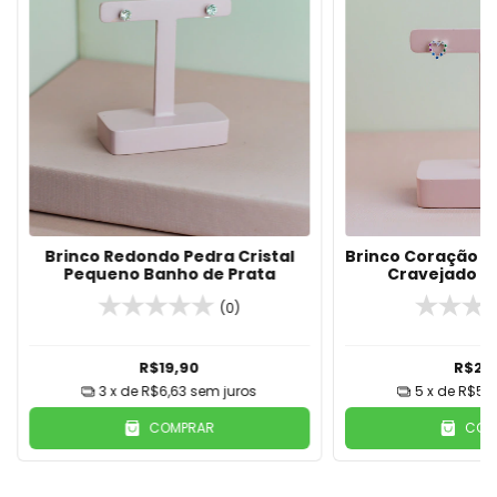
Brinco Redondo Pedra Cristal
Brinco Coração 
Pequeno Banho de Prata
Cravejado de
Color
(0)
R$19,90
R$29
3
x de
R$6,63
sem juros
5
x de
R$5,9
COMPRAR
COM