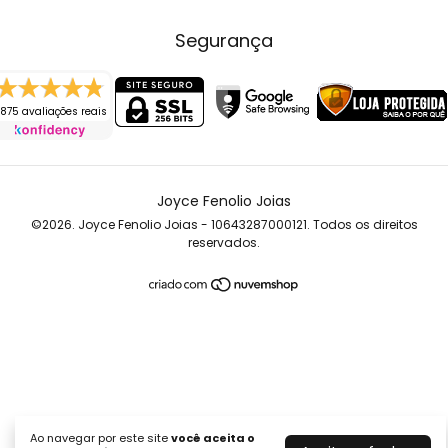
Segurança
875 avaliações reais
Joyce Fenolio Joias
©2026. Joyce Fenolio Joias - 10643287000121. Todos os direitos
reservados.
Ao navegar por este site
você aceita o