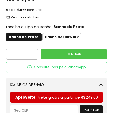
6
x de
R$11,65
sem juros
Ver mais detalhes
Escolha o Tipo de Banho:
Banho de Prata
Banho de Prata
Banho de Ouro 18 k
Consulte-nos pelo WhatsApp
MEIOS DE ENVIO
Alterar CEP
Aproveite!
Frete grátis a partir de
R$249,00
CALCULAR