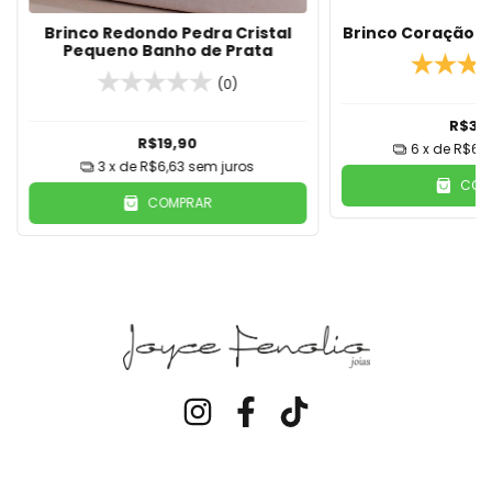
Brinco Redondo Pedra Cristal
Brinco Coração e
Pequeno Banho de Prata
(0)
R$39
R$19,90
6
x de
R$6,6
3
x de
R$6,63
sem juros
COM
COMPRAR