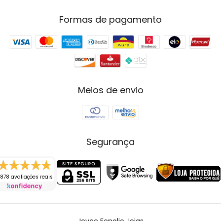
Formas de pagamento
Meios de envio
Segurança
878 avaliações reais