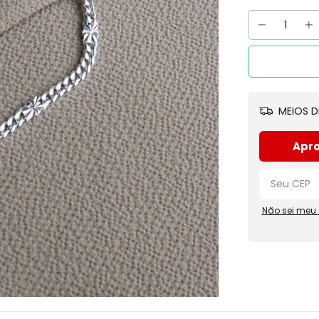
MEIOS D
Apro
Não sei meu