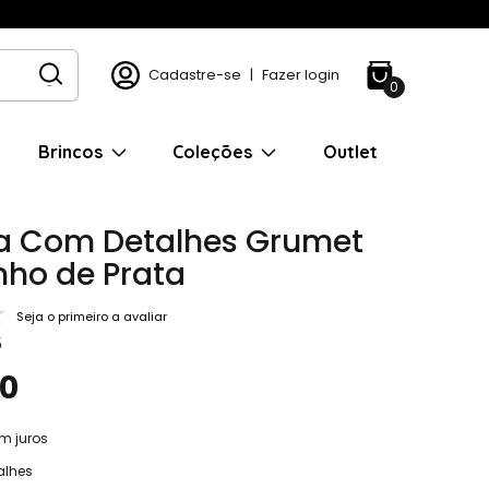
Cadastre-se
|
Fazer login
0
Brincos
Coleções
Outlet
ra Com Detalhes Grumet
ho de Prata
Seja o primeiro a avaliar
5
90
m juros
alhes