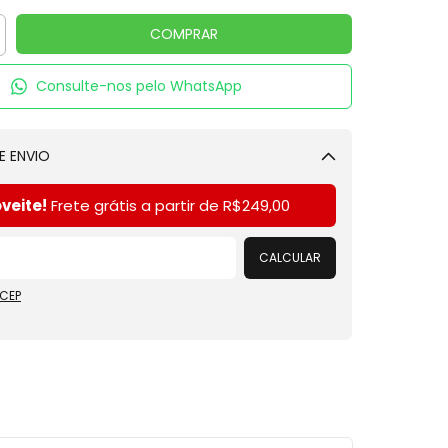
Consulte-nos pelo WhatsApp
E ENVIO
Alterar CEP
veite!
Frete grátis a partir de
R$249,00
CALCULAR
 CEP