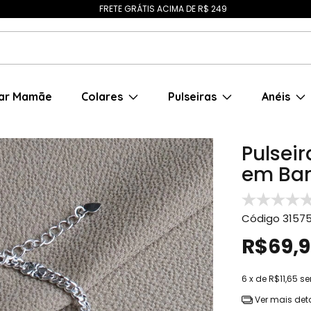
FRETE GRÁTIS ACIMA DE R$ 249
ar Mamãe
Colares
Pulseiras
Anéis
Pulsei
em Ban
Código
3157
R$69,
6
x de
R$11,65
se
Ver mais det