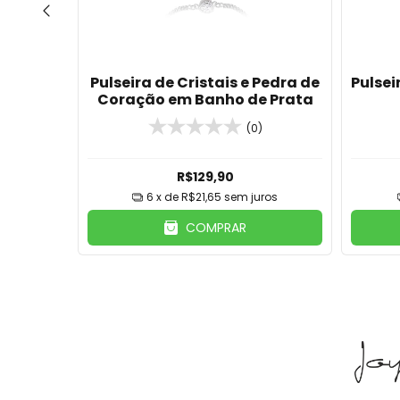
istal e
Pulseira de Cristais e Pedra de
Pulsei
Coração em Banho de Prata
(0)
R$129,90
ros
6
x de
R$21,65
sem juros
COMPRAR