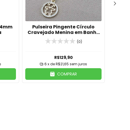
s 4mm
Pulseira Pingente Círculo
Pul
a
Cravejado Menina em Banho
de Ouro 18k
(0)
R$129,90
s
6
x de
R$21,65
sem juros
COMPRAR