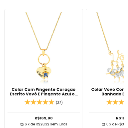
Colar Com Pingente Coração
Colar Vovó Com 
Escrito Vovó E Pingente Azul ou
Banhado Em
Rubi Banhado Em Ouro 18k
(32)
R$169,90
R$199
6
x de
R$28,32
sem juros
6
x de
R$33,