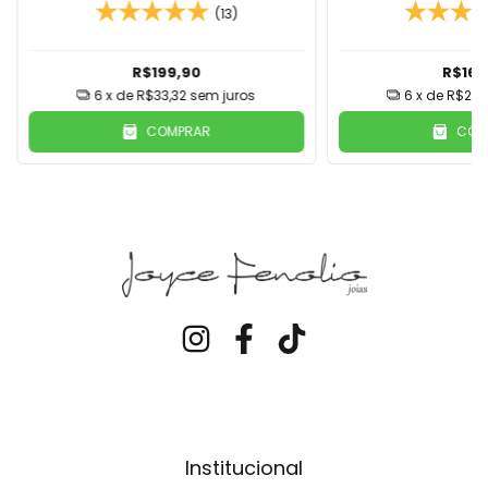
(13)
R$199,90
R$169
6
x de
R$33,32
sem juros
6
x de
R$28,
COMPRAR
COM
Institucional