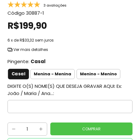
3 avaliações
Código
30887-1
R$199,90
6
x de
R$33,32
sem juros
Ver mais detalhes
Pingente:
Casal
Casal
Menina - Menina
Menino - Menino
DIGITE O(S) NOME(S) QUE DESEJA GRAVAR AQUI: Ex:
João / Maria / Ana...: