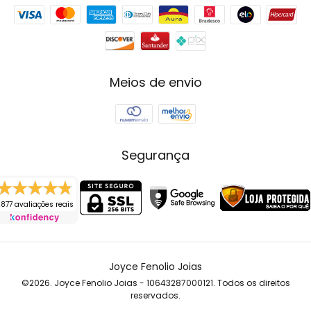
Meios de envio
Segurança
877 avaliações reais
Joyce Fenolio Joias
©2026. Joyce Fenolio Joias - 10643287000121. Todos os direitos
reservados.