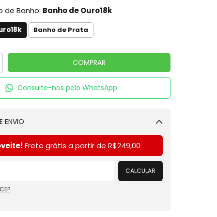
po de Banho:
Banho de Ouro18k
uro18k
Banho de Prata
Consulte-nos pelo WhatsApp
E ENVIO
Alterar CEP
veite!
Frete grátis a partir de
R$249,00
CALCULAR
 CEP