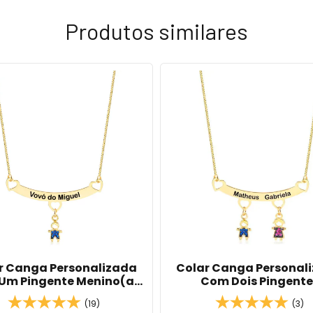
Produtos similares
r Canga Personalizada
Colar Canga Personal
Um Pingente Menino(a)
Com Dois Pingente
Zircônias Azul ou Rubi
Menino(a) com Zircônia
(19)
(3)
anhado Em Ouro 18K
ou Rubi Banhado Em Ou