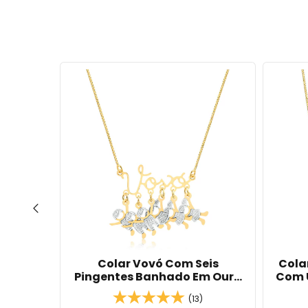
Coração
Colar Vovó Com Seis
Cola
ado Em
Pingentes Banhado Em Ouro
Com 
Prata
18K
Com 
)
(13)
B