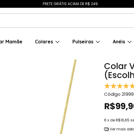
FRETE GRÁTIS ACIMA DE R$ 249
ar Mamãe
Colares
Pulseiras
Anéis
Colar 
(Escol
Código
21999
R$99,9
6
x de
R$16,65
s
Ver mais det