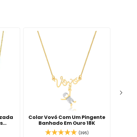
izada
Colar Vovó Com Um Pingente
Col
s
Banhado Em Ouro 18K
Pinge
s Azul
(395)
ro 18K