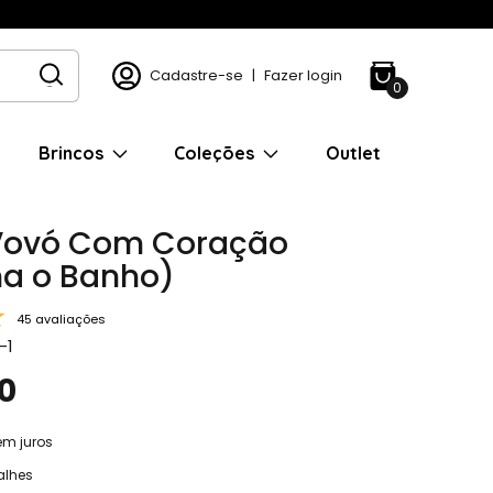
Cadastre-se
|
Fazer login
0
Brincos
Coleções
Outlet
Vovó Com Coração
ha o Banho)
45 avaliações
-1
0
em juros
alhes