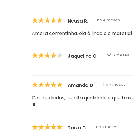
há 4 meses
Neusa R.
Amei a correntinha, ela é linda e o material
há 6 meses
Jaqueline C.
há 7 meses
Amanda D.
Colares lindos, de alta qualidade e que t
💗
há 7 meses
Taiza C.