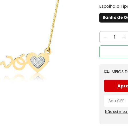
Escolha o Ti
Banho de O
MEIOS D
Apro
Não sei meu