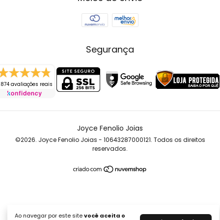
Segurança
874 avaliações reais
Joyce Fenolio Joias
©2026. Joyce Fenolio Joias - 10643287000121. Todos os direitos
reservados.
Ao navegar por este site
você aceita o