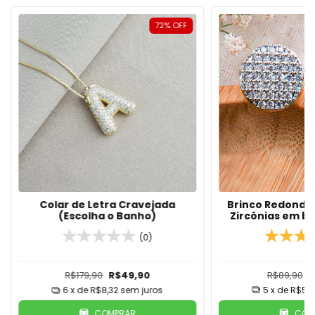
72
%
OFF
Brinco Redondo
Colar de Letra Cravejada
Zircônias em b
(Escolha o Banho)
(0)
R$89,90
R
R$179,90
R$49,90
5
x de
R$5,9
6
x de
R$8,32
sem juros
COM
COMPRAR