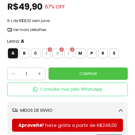
R$49,90
67
% OFF
6
x de
R$8,32
sem juros
Ver mais detalhes
Letra:
A
A
B
C
E
G
L
M
P
R
S
Consulte-nos pelo WhatsApp
MEIOS DE ENVIO
Alterar CEP
Aproveite!
Frete grátis a partir de
R$249,00