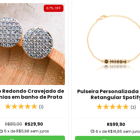
67
%
OFF
o Redondo Cravejado de
Pulseira Personalizada
nias em banho de Prata
Retangular Spotif
(1)
(2)
R$89,90
R$29,90
R$99,90
5
x de
R$5,98
sem juros
6
x de
R$16,65
sem juro