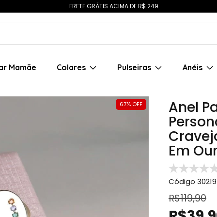
FRETE GRÁTIS ACIMA DE R$ 249
ar Mamãe
Colares
Pulseiras
Anéis
Anel P
67
%
OFF
Person
Cravej
Em Our
Código
30219
R$119,90
R$39,9