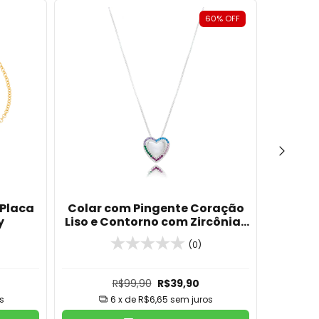
60
%
OFF
 Placa
Colar com Pingente Coração
C
y
Liso e Contorno com Zircônias
Perso
Coloridas em Banho de Prata
Pont
(0)
R$99,90
R$39,90
s
6
x de
R$6,65
sem juros