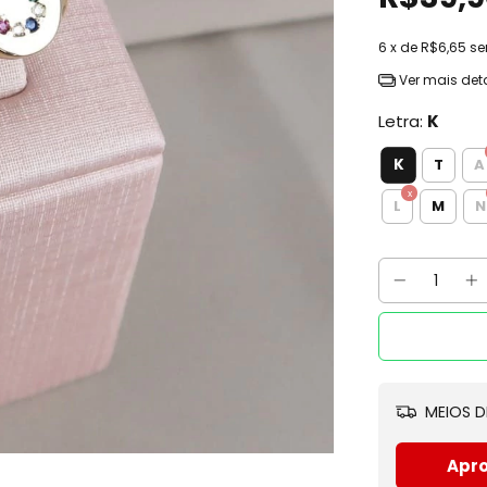
6
x de
R$6,65
se
Ver mais det
Letra:
K
K
T
A
L
M
N
MEIOS D
Apro