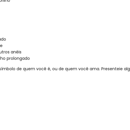
rilho
ado
he
tros anéis
ilho prolongado
símbolo de quem você é, ou de quem você ama. Presenteie alg