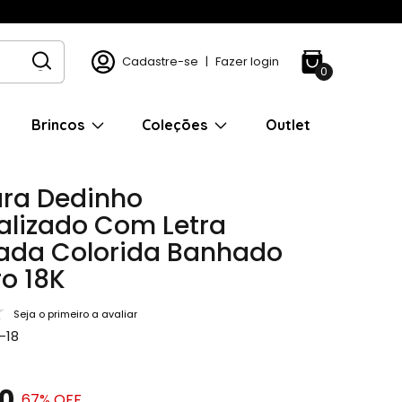
Cadastre-se
|
Fazer login
0
Brincos
Coleções
Outlet
ara Dedinho
alizado Com Letra
ada Colorida Banhado
o 18K
Seja o primeiro a avaliar
-18
0
67
% OFF