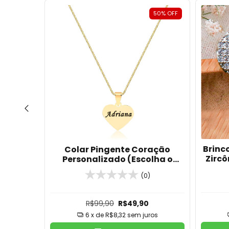
64
%
OFF
50
%
OFF
Brinc
o Com
Colar Pingente Coração
Zircô
Placa
Personalizado (Escolha o
anhado
Banho)
(0)
R$99,90
R$49,90
ros
6
x de
R$8,32
sem juros