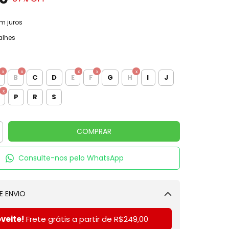
m juros
alhes
B
C
D
E
F
G
H
I
J
P
R
S
Consulte-nos pelo WhatsApp
E ENVIO
Alterar CEP
veite!
Frete grátis a partir de
R$249,00