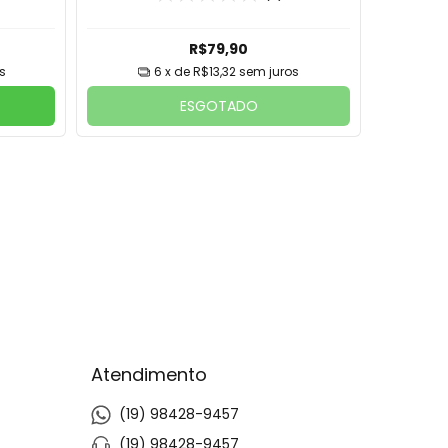
R$79,90
s
6
x de
R$13,32
sem juros
ESGOTADO
Atendimento
(19) 98428-9457
(19) 98428-9457