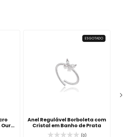
ESGOTADO
cro
Anel Regulável Borboleta com
Anel 
 Ouro
Cristal em Banho de Prata
Coraçã
(0)