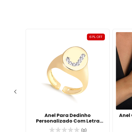
ESGOTADO
61
%
OFF
ônias e
Anel Para Dedinho
Anel
Prata
Personalizado Com Letra
Cravejada Banhado Em Ouro
(0)