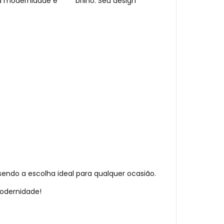
ca modernidade e brilho. Seu design
sendo a escolha ideal para qualquer ocasião.
modernidade!