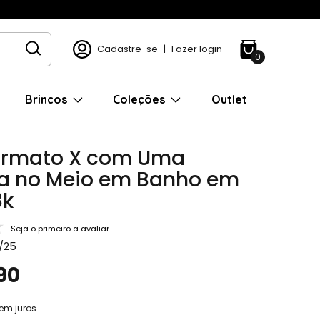
Cadastre-se
|
Fazer login
0
Brincos
Coleções
Outlet
ormato X com Uma
ia no Meio em Banho em
8k
Seja o primeiro a avaliar
/25
90
em juros