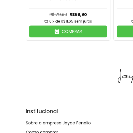
18K
R$179,90
R$69,90
ros
6
x de
R$11,65
sem juros
COMPRAR
Institucional
Sobre a empresa Joyce Fenolio
Como comprar