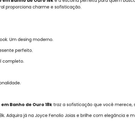
o em Banho de Ouro 18k
é a escolha perfeita para quem bus
al proporciona charme e sofisticação.
look. Um desing moderno.
sente perfeito.
l completo.
onalidade.
o em Banho de Ouro 18k
traz a sofisticação que você merece, 
k. Adquira já na Joyce Fenolio Joias e brilhe com elegância e 