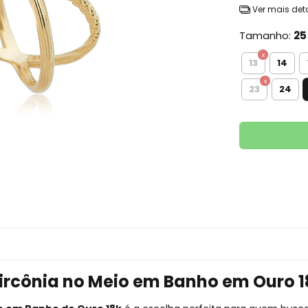
Ver mais det
Tamanho:
25
13
14
23
24
ircônia no Meio em Banho em Ouro 1