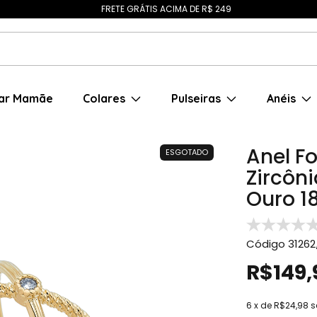
FRETE GRÁTIS ACIMA DE R$ 249
ar Mamãe
Colares
Pulseiras
Anéis
Anel F
ESGOTADO
Zircôn
Ouro 1
Código
31262
R$149,
6
x de
R$24,98
s