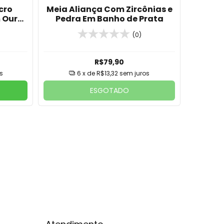
cro
Meia Aliança Com Zircônias e
Anel 
 Ouro
Pedra Em Banho de Prata
Coraçã
(0)
R$79,90
s
6
x de
R$13,32
sem juros
ESGOTADO