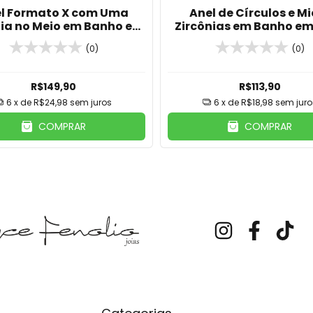
l Formato X com Uma
Anel de Círculos e Mi
nia no Meio em Banho em
Zircônias em Banho em
Ouro 18k
18k
(0)
(0)
R$149,90
R$113,90
6
x de
R$24,98
sem juros
6
x de
R$18,98
sem juro
COMPRAR
COMPRAR