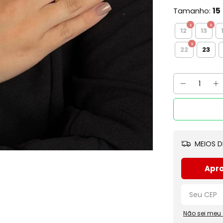
Tamanho:
15
12
13
22
23
MEIOS D
Apro
Não sei meu