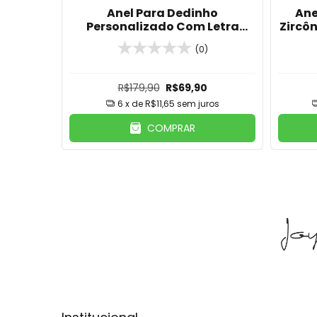
Cristal
Anel Para Dedinho
Ane
ta
Personalizado Com Letra
Zircô
Cravejada Banhado Em Ouro
(0)
18K
R$179,90
R$69,90
ros
6
x de
R$11,65
sem juros
COMPRAR