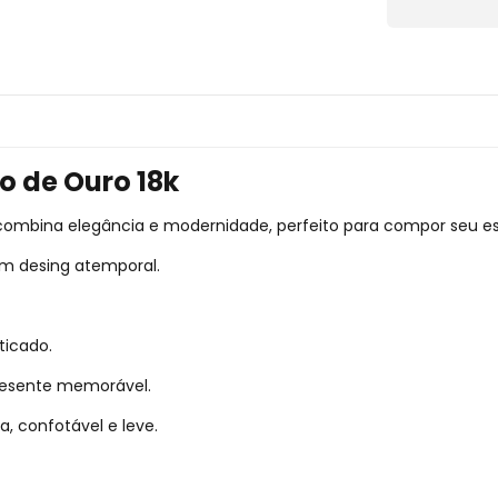
 de Ouro 18k
ombina elegância e modernidade, perfeito para compor seu est
Um desing atemporal.
ticado.
resente memorável.
a, confotável e leve.