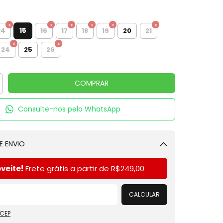
15
14
16
17
18
19
20
21
24
25
26
Consulte-nos pelo WhatsApp
E ENVIO
Alterar CEP
veite!
Frete grátis a partir de
R$249,00
CALCULAR
 CEP