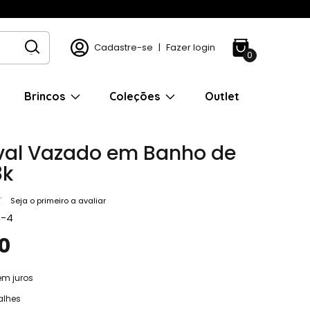
Cadastre-se
|
Fazer login
0
Brincos
Coleções
Outlet
val Vazado em Banho de
8k
Seja o primeiro a avaliar
4-4
0
em juros
alhes