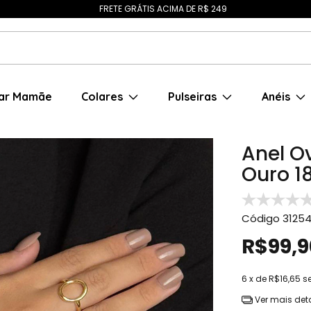
FRETE GRÁTIS ACIMA DE R$ 249
ar Mamãe
Colares
Pulseiras
Anéis
Anel O
Ouro 1
Código
3125
R$99,9
6
x de
R$16,65
s
Ver mais det