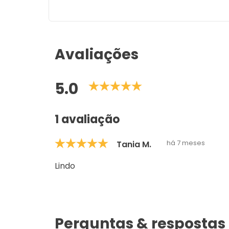
Avaliações
5.0
1 avaliação
há 7 meses
Tania M.
Lindo
Perguntas & respostas