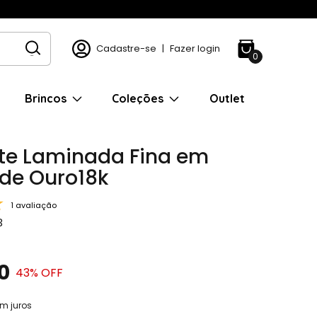
Cadastre-se
|
Fazer login
0
Brincos
Coleções
Outlet
te Laminada Fina em
de Ouro18k
1 avaliação
3
0
43
% OFF
m juros