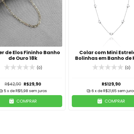
r de Elos Fininho Banho
Colar com Mini Estrel
de Ouro 18k
Bolinhas em Banho de 
(0)
(0)
R$42,90
R$29,90
R$129,90
5
x de
R$5,98
sem juros
6
x de
R$21,65
sem juro
COMPRAR
COMPRAR