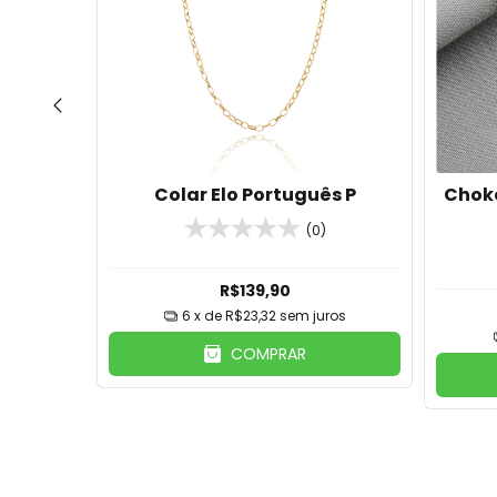
tas de
Colar Elo Português P
Choke
(0)
R$139,90
6
x de
R$23,32
sem juros
ros
COMPRAR