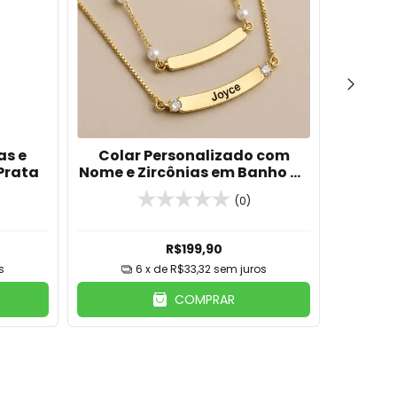
as e
Colar Personalizado com
Cola
Prata
Nome e Zircônias em Banho de
Quatr
Ouro 18K
(0)
R$199,90
s
6
x de
R$33,32
sem juros
COMPRAR