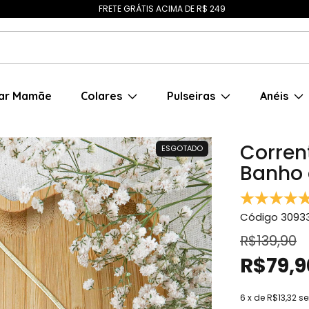
FRETE GRÁTIS ACIMA DE R$ 249
ar Mamãe
Colares
Pulseiras
Anéis
Corren
ESGOTADO
Banho 
Código
3093
R$139,90
R$79,9
6
x de
R$13,32
se