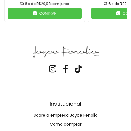
6
x de
R$29,98
sem juros
6
x de
R$28,
COMPRAR
COM
Institucional
Sobre a empresa Joyce Fenolio
Como comprar