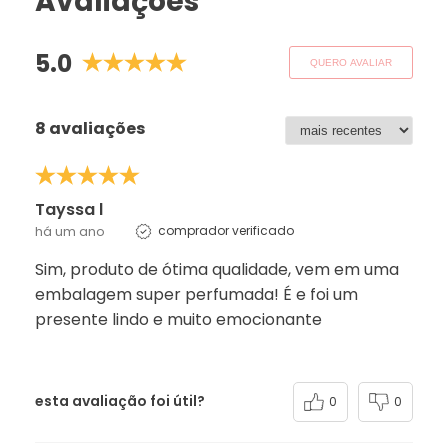
Avaliações
5.0
QUERO AVALIAR
8 avaliações
Tayssa l
há um ano
comprador verificado
Sim, produto de ótima qualidade, vem em uma
embalagem super perfumada! É e foi um
presente lindo e muito emocionante
esta avaliação foi útil?
0
0