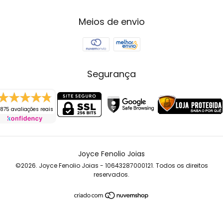
Meios de envio
Segurança
875 avaliações reais
Joyce Fenolio Joias
©2026. Joyce Fenolio Joias - 10643287000121. Todos os direitos
reservados.