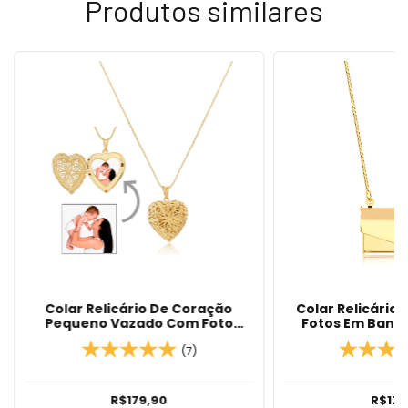
Produtos similares
Colar Relicário De Coração
Colar Relicário
Pequeno Vazado Com Foto
Fotos Em Banho
Banhado Em Ouro 18k/Banho de
Prata
(7)
R$179,90
R$172