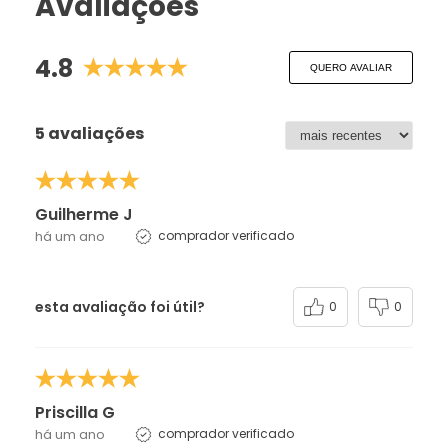
Avaliações
4.8
QUERO AVALIAR
5 avaliações
Guilherme J
há um ano
comprador verificado
esta avaliação foi útil?
0
0
Priscilla G
há um ano
comprador verificado