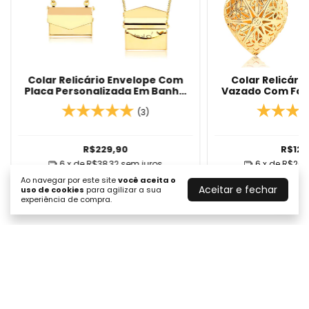
Colar Relicário Envelope Com
Colar Relicári
Placa Personalizada Em Banho
Vazado Com Fot
De Ouro 18k
Ouro 18k/Ban
(3)
R$229,90
R$125
6
x de
R$38,32
sem juros
6
x de
R$20,
Ao navegar por este site
você aceita o
COMPRAR
COM
Aceitar e fechar
uso de cookies
para agilizar a sua
experiência de compra.