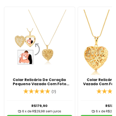
Colar Relicário De Coração
Colar Relicári
Pequeno Vazado Com Foto
Vazado Com Fot
Banhado Em Ouro 18k/Banho de
Ouro 18k/Ban
Prata
(7)
R$179,90
R$125
6
x de
R$29,98
sem juros
6
x de
R$20,