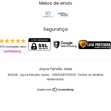
Meios de envio
Segurança
876 avaliações reais
Joyce Fenolio Joias
©2026. Joyce Fenolio Joias - 10643287000121. Todos os direitos
reservados.