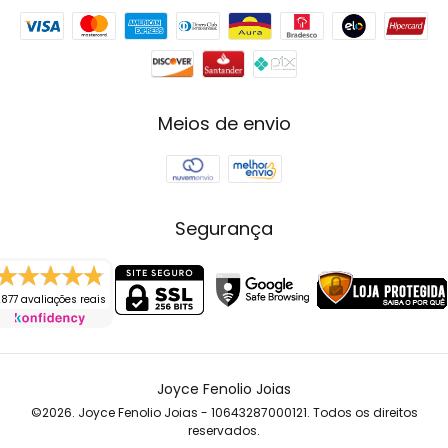
Meios de envio
Segurança
877 avaliações reais
Joyce Fenolio Joias
©2026. Joyce Fenolio Joias - 10643287000121. Todos os direitos
reservados.