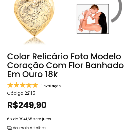
Colar Relicário Foto Modelo
Coração Com Flor Banhado
Em Ouro 18k
1 avaliação
Código
22115
R$249,90
6
x de
R$41,65
sem juros
Ver mais detalhes