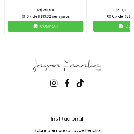
R$79,90
R$99,90
R
6
x de
R$13,32
sem juros
6
x de
R$8,3
COMPRAR
COM
Institucional
Sobre a empresa Joyce Fenolio