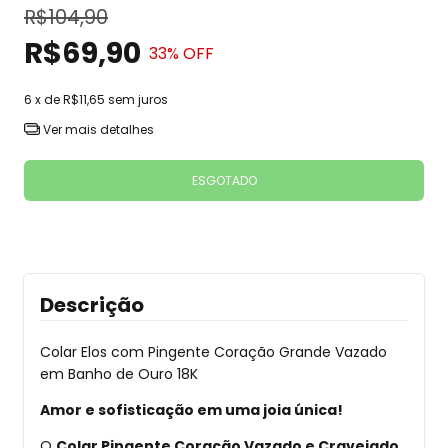
R$104,90
R$69,90
33
% OFF
6
x de
R$11,65
sem juros
Ver mais detalhes
Descrição
Colar Elos com Pingente Coração Grande Vazado
em Banho de Ouro 18K
Amor e sofisticação em uma joia única!
O
Colar Pingente Coração Vazado e Cravejado