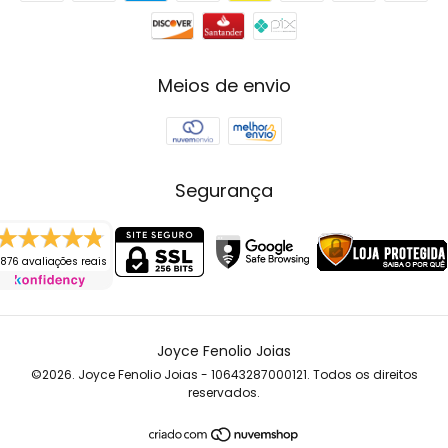
Meios de envio
Segurança
876 avaliações reais
Joyce Fenolio Joias
©2026. Joyce Fenolio Joias - 10643287000121. Todos os direitos
reservados.