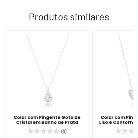
Produtos similares
Colar com Pingente Gota de
Colar com Ping
Cristal em Banho de Prata
Liso e Contorno
Banho de
(0)