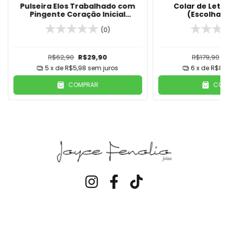
Pulseira Elos Trabalhado com
Colar de Letr
Pingente Coração Inicial
(Escolha 
Banhada Em Ouro 18K
(0)
R$62,90
R$29,90
R$179,90
R
5
x de
R$5,98
sem juros
6
x de
R$8,3
COMPRAR
COM