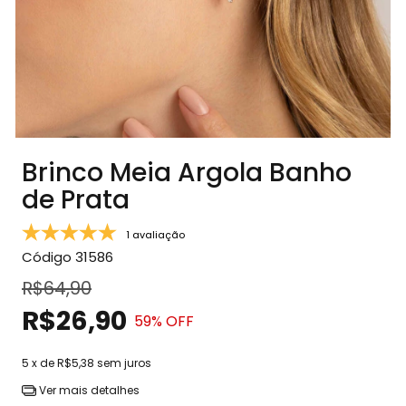
Brinco Meia Argola Banho
de Prata
1 avaliação
Código
31586
R$64,90
R$26,90
59
% OFF
5
x de
R$5,38
sem juros
Ver mais detalhes