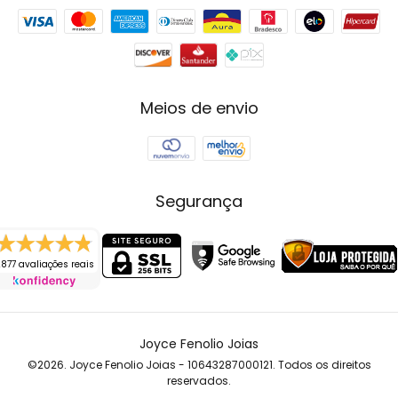
Meios de envio
Segurança
877 avaliações reais
Joyce Fenolio Joias
©2026. Joyce Fenolio Joias - 10643287000121. Todos os direitos
reservados.