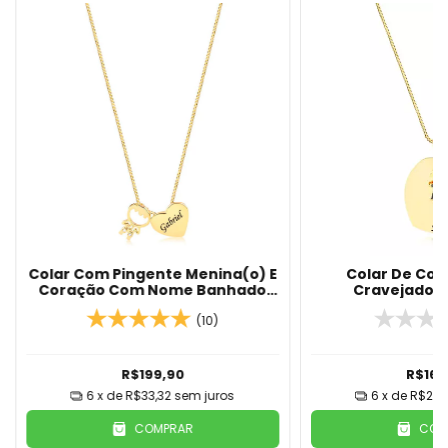
Colar Com Pingente Menina(o) E
Colar De Cor
Coração Com Nome Banhado
Cravejado 
Em Ouro 18K
Personalizado B
(10)
18
R$199,90
R$165
6
x de
R$33,32
sem juros
6
x de
R$27,
COMPRAR
COM