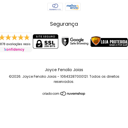
Segurança
878 avaliações reais
Joyce Fenolio Joias
©2026. Joyce Fenolio Joias - 10643287000121. Todos os direitos
reservados.