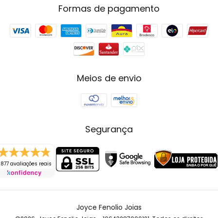
Formas de pagamento
Meios de envio
Segurança
877 avaliações reais
Joyce Fenolio Joias