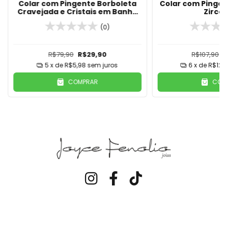
Colar com Pingente Borboleta
Colar com Pinge
Cravejada e Cristais em Banho
Zircô
de Prata
(0)
R$79,90
R$29,90
R$107,90
5
x de
R$5,98
sem juros
6
x de
R$12,
COMPRAR
COM