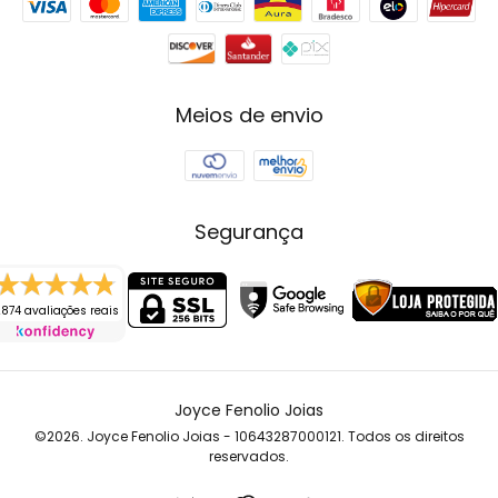
Meios de envio
Segurança
874 avaliações reais
Joyce Fenolio Joias
©2026. Joyce Fenolio Joias - 10643287000121. Todos os direitos
reservados.