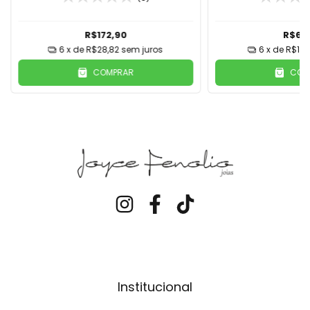
R$172,90
R$69
6
x de
R$28,82
sem juros
6
x de
R$11,
COMPRAR
COM
Institucional