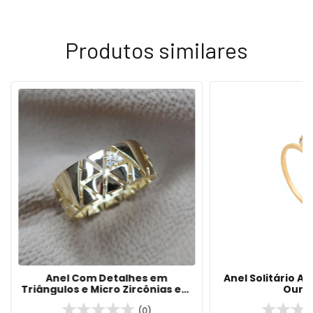
Produtos similares
Anel Com Detalhes em
Anel Solitário A
Triângulos e Micro Zircônias em
Ouro 
Banho em Ouro 18k
(0)