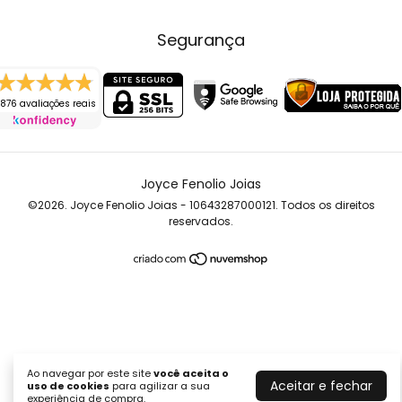
Segurança
876 avaliações reais
Joyce Fenolio Joias
©2026. Joyce Fenolio Joias - 10643287000121. Todos os direitos
reservados.
Ao navegar por este site
você aceita o
Aceitar e fechar
uso de cookies
para agilizar a sua
experiência de compra.