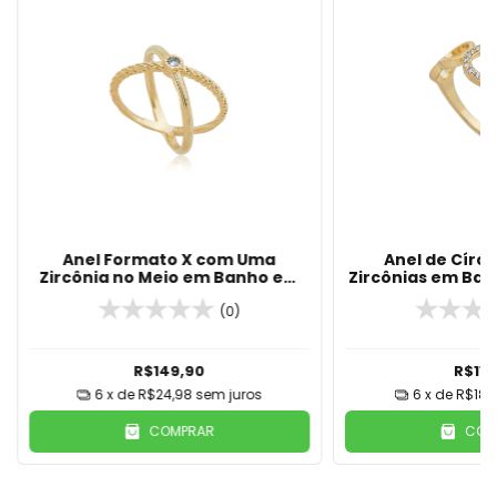
Anel Formato X com Uma
Anel de Círcu
Zircônia no Meio em Banho em
Zircônias em Ban
Ouro 18k
(0)
R$149,90
R$113
6
x de
R$24,98
sem juros
6
x de
R$18,
COMPRAR
COM