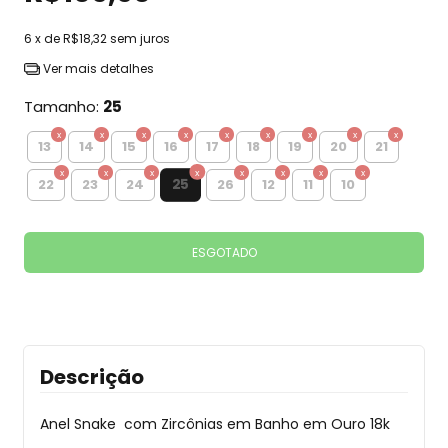
6
x de
R$18,32
sem juros
Ver mais detalhes
Tamanho:
25
13
14
15
16
17
18
19
20
21
25
22
23
24
26
12
11
10
Descrição
Anel Snake com Zircônias em Banho em Ouro 18k