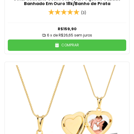
Banhado Em Ouro 18k/Banho de Prata
(3)
R$159,90
6
x de
R$26,65
sem juros
COMPRAR