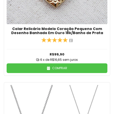
Colar Relicário Modelo Coração Pequeno Com
Desenho Banhado Em Ouro 18k/Banho de Prata
(1)
R$99,90
6
x de
R$16,65
sem juros
COMPRAR