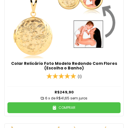
Colar Relicário Foto Modelo Redondo Com Flores
(Escolha o Banho)
(1)
R$249,90
6
x de
R$41,65
sem juros
COMPRAR