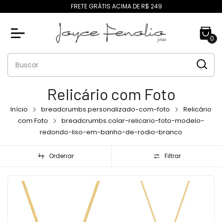
FRETE GRÁTIS ACIMA DE R$ 249
0
Relicário com Foto
Início
breadcrumbs.personalizado-com-foto
Relicário
com Foto
breadcrumbs.colar-relicario-foto-modelo-
redondo-liso-em-banho-de-rodio-branco
Ordenar
Filtrar