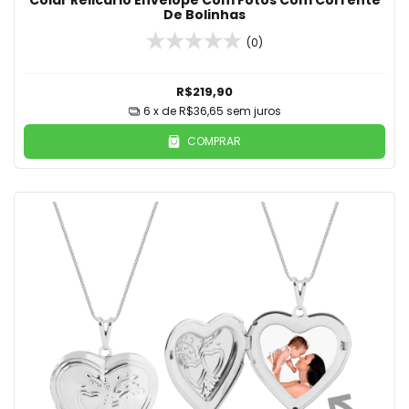
Colar Relicário Envelope Com Fotos Com Corrente
De Bolinhas
(0)
R$219,90
6
x de
R$36,65
sem juros
COMPRAR