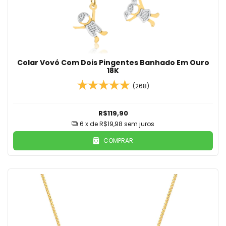
Colar Vovó Com Dois Pingentes Banhado Em Ouro
18K
(268)
R$119,90
6
x de
R$19,98
sem juros
COMPRAR