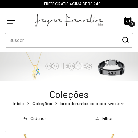
FRETE GRÁTIS ACIMA DE R$ 249
0
Coleções
Início
Coleções
breadcrumbs.colecao-western
Ordenar
Filtrar