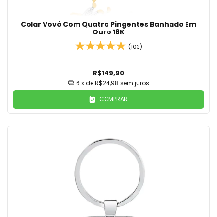
Colar Vovó Com Quatro Pingentes Banhado Em
Ouro 18K
(103)
R$149,90
6
x de
R$24,98
sem juros
COMPRAR