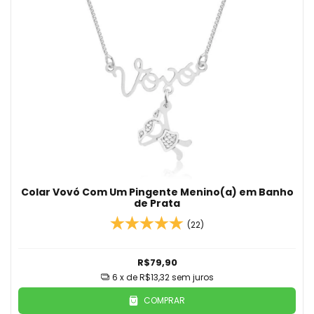
Colar Vovó Com Um Pingente Menino(a) em Banho
de Prata
(22)
R$79,90
6
x de
R$13,32
sem juros
COMPRAR