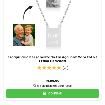
Escapulário Personalizado Em Aço Inox Com Foto E
Frase Gravada
(75)
R$99,90
6
x de
R$16,65
sem juros
COMPRAR