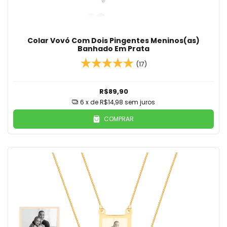
Colar Vovó Com Dois Pingentes Meninos(as)
Banhado Em Prata
(17)
R$89,90
6
x de
R$14,98
sem juros
COMPRAR