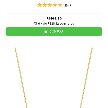
(164)
R$169,90
6
x de
R$28,32
sem juros
COMPRAR