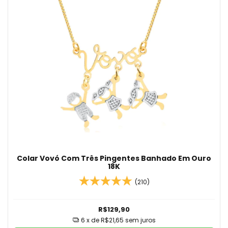
Colar Vovó Com Três Pingentes Banhado Em Ouro
18K
(210)
R$129,90
6
x de
R$21,65
sem juros