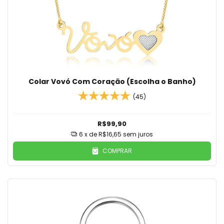
Colar Vovó Com Coração (Escolha o Banho)
(45)
R$99,90
6
x de
R$16,65
sem juros
COMPRAR