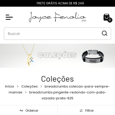
FRETE GRÁTIS ACIMA DE R$ 249
0
Coleções
Início
Coleções
breadcrumbs.colecao-para-sempre-
mamae
breadcrumbs.pingente-redondo-com-pata-
vazada-prata-925
Ordenar
Filtrar