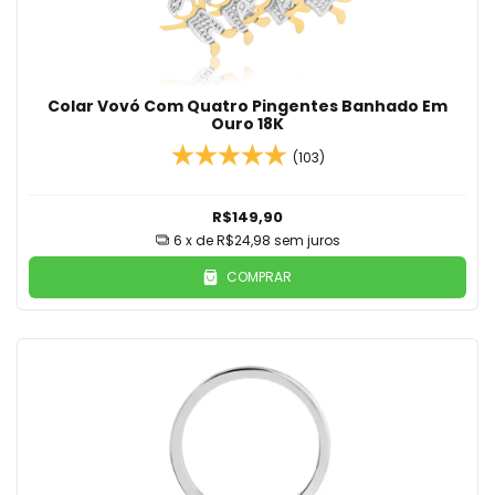
Colar Vovó Com Quatro Pingentes Banhado Em
Ouro 18K
(103)
R$149,90
6
x de
R$24,98
sem juros
COMPRAR