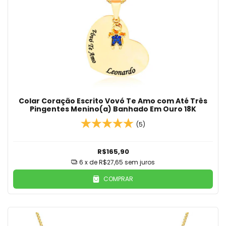
Colar Coração Escrito Vovó Te Amo com Até Três
Pingentes Menino(a) Banhado Em Ouro 18K
(5)
R$165,90
6
x de
R$27,65
sem juros
COMPRAR