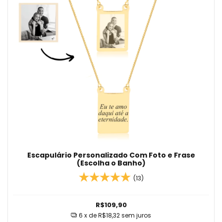
Escapulário Personalizado Com Foto e Frase
(Escolha o Banho)
(13)
R$109,90
6
x de
R$18,32
sem juros