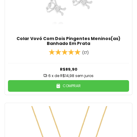
Colar Vovó Com Dois Pingentes Meninos(as)
Banhado Em Prata
(17)
R$89,90
6
x de
R$14,98
sem juros
COMPRAR