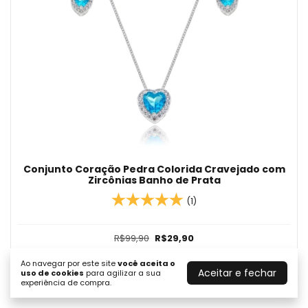
Conjunto Coração Pedra Colorida Cravejado com
Zircônias Banho de Prata
(1)
R$99,90
R$29,90
5
x de
R$5,98
sem juros
Ao navegar por este site
você aceita o
Aceitar e fechar
uso de cookies
para agilizar a sua
COMPRAR
experiência de compra.