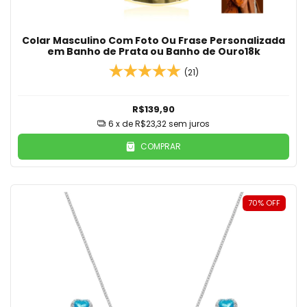
Colar Masculino Com Foto Ou Frase Personalizada
em Banho de Prata ou Banho de Ouro18k
(21)
R$139,90
6
x de
R$23,32
sem juros
COMPRAR
70
%
OFF