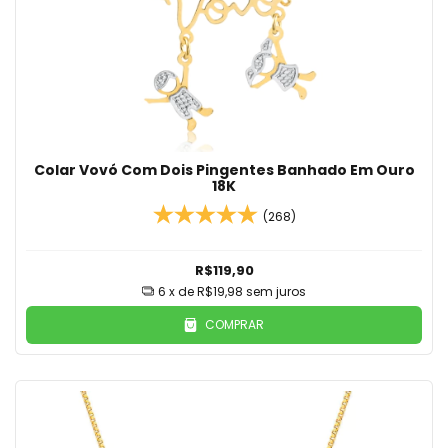
Colar Vovó Com Dois Pingentes Banhado Em Ouro
18K
(268)
R$119,90
6
x de
R$19,98
sem juros
COMPRAR