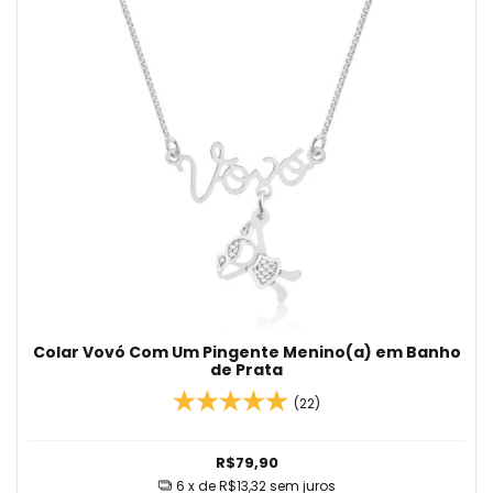
Colar Vovó Com Um Pingente Menino(a) em Banho
de Prata
(22)
R$79,90
6
x de
R$13,32
sem juros