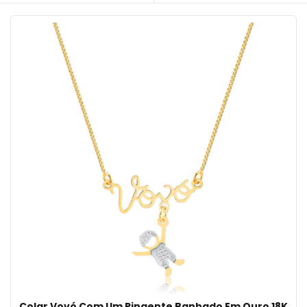
Colar Vovó Com Um Pingente Banhado Em Ouro 18K